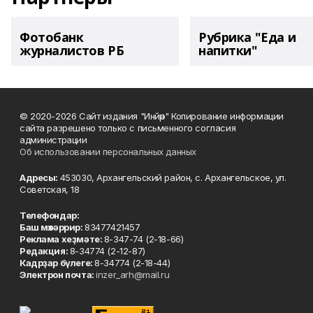
Фотобанк
Рубрика "Еда и
журналистов РБ
напитки"
© 2020-2026 Сайт издания "Инйәр" Копирование информации
сайта разрешено только с письменного согласия
администрации
Об использовании персональных данных
Адресы:
453030, Архангельский район, с. Архангельское, ул.
Советская, 18
Телефондар:
Баш мөхәррир:
83477421457
Реклама хеҙмәте:
8-347-74 (2-18-66)
Редакция:
8-34774 (2-12-87)
Кадрҙар бүлеге:
8-34774 (2-18-44)
Электрон почта:
inzer_arh@mail.ru