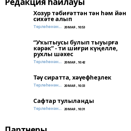
Редакция һайлауы
Хозур тәбиғәттән тән һәм йән
сихәте алып
Төрлөһөнән...
20 МАЯ , 10:53
“Уҡытыусы булып тыуырға
кәрәк” - ти шиғри күңелле,
рухлы шәхес
Төрлөһөнән...
20 МАЯ , 10:42
Тәү сиратта, хәүефһеҙлек
Төрлөһөнән...
20 МАЯ , 10:33
Сафтар тулыланды
Төрлөһөнән...
20 МАЯ , 10:31
Партнеры