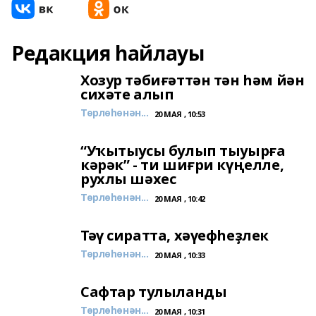
Редакция һайлауы
Хозур тәбиғәттән тән һәм йән
сихәте алып
Төрлөһөнән...
20 МАЯ , 10:53
“Уҡытыусы булып тыуырға
кәрәк” - ти шиғри күңелле,
рухлы шәхес
Төрлөһөнән...
20 МАЯ , 10:42
Тәү сиратта, хәүефһеҙлек
Төрлөһөнән...
20 МАЯ , 10:33
Сафтар тулыланды
Төрлөһөнән...
20 МАЯ , 10:31