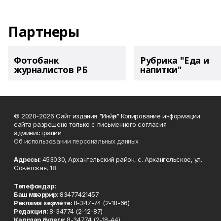
Партнеры
Фотобанк
Рубрика "Еда и
журналистов РБ
напитки"
© 2020-2026 Сайт издания "Инйәр" Копирование информации
сайта разрешено только с письменного согласия
администрации
Об использовании персональных данных
Адресы:
453030, Архангельский район, с. Архангельское, ул.
Советская, 18
Телефондар:
Баш мөхәррир:
83477421457
Реклама хеҙмәте:
8-347-74 (2-18-66)
Редакция:
8-34774 (2-12-87)
Кадрҙар бүлеге:
8-34774 (2-18-44)