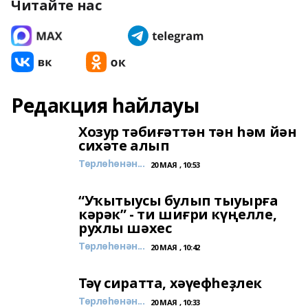
Читайте нас
Редакция һайлауы
Хозур тәбиғәттән тән һәм йән
сихәте алып
Төрлөһөнән...
20 МАЯ , 10:53
“Уҡытыусы булып тыуырға
кәрәк” - ти шиғри күңелле,
рухлы шәхес
Төрлөһөнән...
20 МАЯ , 10:42
Тәү сиратта, хәүефһеҙлек
Төрлөһөнән...
20 МАЯ , 10:33