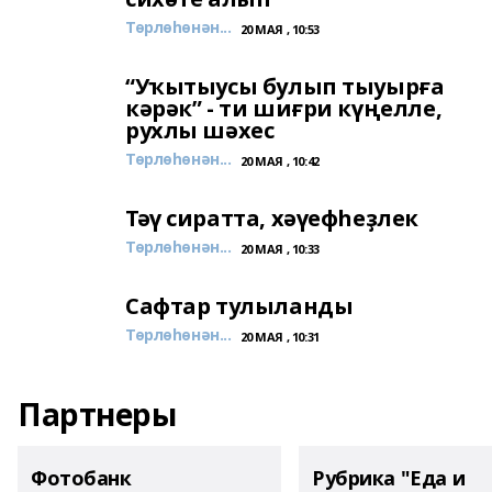
Төрлөһөнән...
20 МАЯ , 10:53
“Уҡытыусы булып тыуырға
кәрәк” - ти шиғри күңелле,
рухлы шәхес
Төрлөһөнән...
20 МАЯ , 10:42
Тәү сиратта, хәүефһеҙлек
Төрлөһөнән...
20 МАЯ , 10:33
Сафтар тулыланды
Төрлөһөнән...
20 МАЯ , 10:31
Партнеры
Фотобанк
Рубрика "Еда и