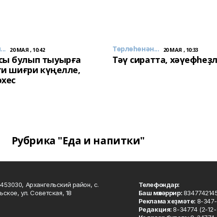
..
Төрлөһөнән...
20 МАЯ , 10:42
20 МАЯ , 10:33
сы булып тыуырға
Тәү сиратта, хәүефһеҙ
 ти шиғри күңелле,
әхес
Рубрика "Еда и напитки"
453030, Архангельский район, с.
Телефондар:
ьское, ул. Советская, 18
Баш мөхәррир:
834774214
Реклама хеҙмәте:
8-347-
Редакция:
8-34774 (2-12-