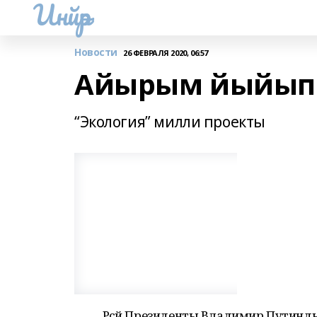
Инйәр
Новости
26 ФЕВРАЛЯ 2020, 06:57
Айырым йыйып
“Экология” милли проекты
Рәсәй Президенты Владимир Путинды