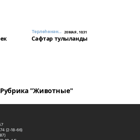
Төрлөһөнән...
20 МАЯ , 10:31
лек
Сафтар тулыланды
Рубрика "Животные"
57
74 (2-18-66)
87)