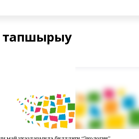
 тапшырыу
ң май указдарында билдәләнгән “Экология”