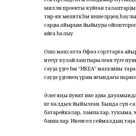
милли проекты ҡуйған талаптарҙы
тирә-яҡ мөхиткә һәм кешеләрҙең һаул
сарҙы айырым йыйыуҙы ойоштороп, 
яйға һалыу.
Ошо маҡсатта Өфөлә сорттарға айыры
итеүгә ҡулайлаштырылған тәүге пу
сауҙа үҙәге һәм “ИКЕА” магазины т
сауҙа үҙәгенең урам яғындағы пар
Әлегә яңы пункт ике аҙна дауамын
кг ҡалдыҡ йыйылған. Бында сүп-са
батарейкалар, лампалар, туҡыма, ҡ
банкалар. Икенсел сеймалдың таҙа 