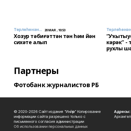
Төрлөһөнән...
Төрлөһөнән.
20 МАЯ , 10:53
Хозур тәбиғәттән тән һәм йән
“Уҡытыу
сихәте алып
кәрәк” -
рухлы ш
Партнеры
Фотобанк журналистов РБ
© 2020-2026 Сайт издания "Инйәр" Копирование
Адресы:
информации сайта разрешено только с
Архангел
письменного согласия администрации
Об использовании персональных данных