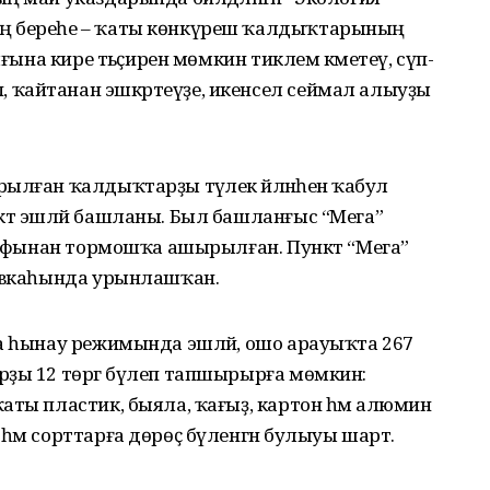
ң береһе – ҡаты көнкүреш ҡалдыҡтарының
ығына кире тәьҫирен мөмкин тиклем кәметеү, сүп-
ҡайтанан эшкәртеүҙе, икенсел сеймал алыуҙы
лған ҡалдыҡтарҙы тәүлек әйләнәһенә ҡабул
нкт эшләй башланы. Был башланғыс “Мега”
арафынан тормошҡа ашырылған. Пункт “Мега”
ковкаһында урынлашҡан.
да һынау режимында эшләй, ошо арауыҡта 267
рҙы 12 төргә бүлеп тапшырырға мөмкин:
аты пластик, быяла, ҡағыҙ, картон һәм алюмин
һәм сорттарға дөрөҫ бүленгән булыуы шарт.