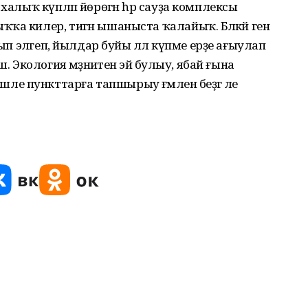
халыҡ күпләп йөрөгән һәр сауҙа комплексы
а килер, тигән ышаныста ҡалайыҡ. Бәләкәй генә
ып эләгеп, йылдар буйы әллә күпме ерҙе ағыулап
 Экология мәҙәниәтенә эйә булыу, ябай ғына
 пункттарға тапшырыу ғәмәленә беҙгә әле