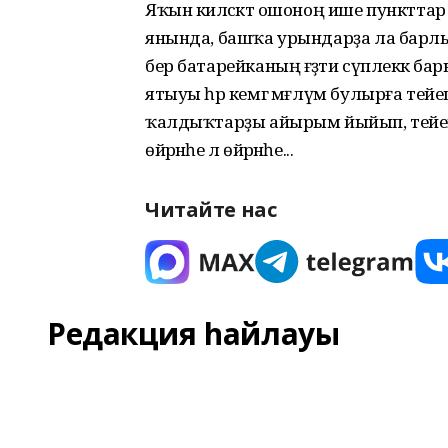
Яҡын киләсәктә ошоноң ише пункттар 
янында, башҡа урындарҙа ла барлыҡҡ
бер батарейканың ғәҙәти сүплеккә бар
ятыуы һәр кемгә мәғлүм булырға тейеш.
ҡалдыҡтарҙы айырым йыйып, тейешле
өйрәнәһе лә өйрәнәһе...
Читайте нас
Редакция һайлауы