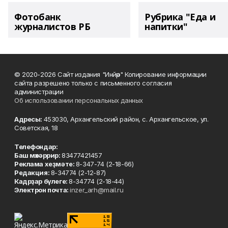
Фотобанк
Рубрика "Еда и
журналистов РБ
напитки"
© 2020-2026 Сайт издания "Инйәр" Копирование информации
сайта разрешено только с письменного согласия
администрации
Об использовании персональных данных
Адресы:
453030, Архангельский район, с. Архангельское, ул.
Советская, 18
Телефондар:
Баш мөхәррир:
83477421457
Реклама хеҙмәте:
8-347-74 (2-18-66)
Редакция:
8-34774 (2-12-87)
Кадрҙар бүлеге:
8-34774 (2-18-44)
Электрон почта:
inzer_arh@mail.ru