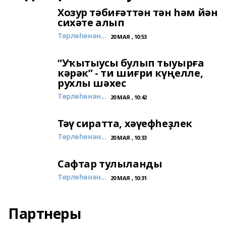
Хозур тәбиғәттән тән һәм йән
сихәте алып
Төрлөһөнән...
20 МАЯ , 10:53
“Уҡытыусы булып тыуырға
кәрәк” - ти шиғри күңелле,
рухлы шәхес
Төрлөһөнән...
20 МАЯ , 10:42
Тәү сиратта, хәүефһеҙлек
Төрлөһөнән...
20 МАЯ , 10:33
Сафтар тулыланды
Төрлөһөнән...
20 МАЯ , 10:31
Партнеры