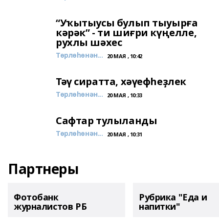
“Уҡытыусы булып тыуырға
кәрәк” - ти шиғри күңелле,
рухлы шәхес
Төрлөһөнән...
20 МАЯ , 10:42
Тәү сиратта, хәүефһеҙлек
Төрлөһөнән...
20 МАЯ , 10:33
Сафтар тулыланды
Төрлөһөнән...
20 МАЯ , 10:31
Партнеры
Фотобанк
Рубрика "Еда и
журналистов РБ
напитки"