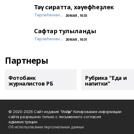
Тәү сиратта, хәүефһеҙлек
Төрлөһөнән...
20 МАЯ , 10:33
Сафтар тулыланды
Төрлөһөнән...
20 МАЯ , 10:31
Партнеры
Фотобанк
Рубрика "Еда и
журналистов РБ
напитки"
© 2020-2026 Сайт издания "Инйәр" Копирование информации
сайта разрешено только с письменного согласия
администрации
Об использовании персональных данных