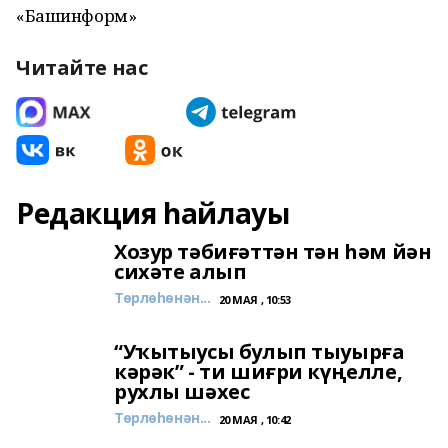
«Башинформ»
Читайте нас
Редакция һайлауы
Хозур тәбиғәттән тән һәм йән
сихәте алып
Төрлөһөнән...
20 МАЯ , 10:53
“Уҡытыусы булып тыуырға
кәрәк” - ти шиғри күңелле,
рухлы шәхес
Төрлөһөнән...
20 МАЯ , 10:42