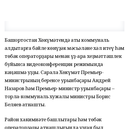
Башҡортостан Хөкүмәтендә ҡаты коммуналь
ҡалдыҡтарға бәйле көнүҙәк мәсьәләне хәл итеү һәм
төбәк операторҙары менән үҙ-ара хеҙмәттәшлек
буйынса видеоконференция режимында
кәңәшмә уҙҙы. Сарала Хөкүмәт Премьер-
министрының беренсе урынбаҫары Андрей
Назаров һәм Премьер-министр урынбаҫары –
торлаҡ-коммуналь хужалыҡ министры Борис
Беляев ҡатнашты.
Район хакимиәте башлыҡтары һәм төбәк
операторҙары ҡатнашлығында уҙған был