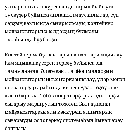
ултырышта көнкүреш ҡалдыҡтарын йыйыуға
түләүҙәр буйынса аңлашылмаусанлыҡтар, сүп-
сарҙың ваҡытында сығарылмауы, контейнер
майҙансыҡтарына юлдарҙың булмауы
тураһында һүҙ барҙы.
Контейнер майҙансыҡтарын инвентаризациялау
һәм яңынан күсереп теркәү буйынса эш
тамамланған. Әлеге ваҡытта ойошмаларҙың
майҙансыҡтарын инвентаризациялау, улар менән
операторҙар араһында килешеүҙәр төҙөү эше
алып барыла. Төбәк операторҙары ҡалдыҡтарҙы
сығарыу маршрутын төҙөгән. Был аҙнанан
майҙансыҡтарҙан ҡаты көнкүреш ҡалдыҡтарын
сығарыуҙы фототеркәү системаһын һынап ҡарау
башлана.