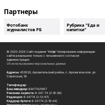
Партнеры
Фотобанк
Рубрика "Еда и
журналистов РБ
напитки"
© 2020-2026 Сайт издания "Инйәр" Копирование информации
сайта разрешено только с письменного согласия
администрации
Об использовании персональных данных
Адресы:
453030, Архангельский район, с. Архангельское, ул.
Советская, 18
Телефондар:
Баш мөхәррир:
83477421457
Реклама хеҙмәте:
8-347-74 (2-18-66)
Редакция:
8-34774 (2-12-87)
Кадрҙар бүлеге:
8-34774 (2-18-44)
Электрон почта:
inzer_arh@mail.ru