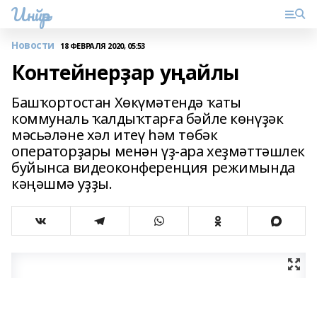
Инйәр
Новости
18 ФЕВРАЛЯ 2020, 05:53
Контейнерҙар уңайлы
Башҡортостан Хөкүмәтендә ҡаты
коммуналь ҡалдыҡтарға бәйле көнүҙәк
мәсьәләне хәл итеү һәм төбәк
операторҙары менән үҙ-ара хеҙмәттәшлек
буйынса видеоконференция режимында
кәңәшмә уҙҙы.