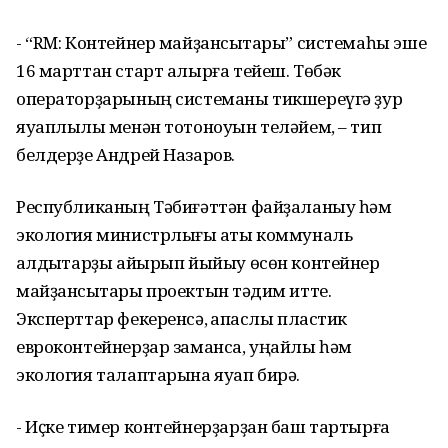
- “RM: Контейнер майҙансыҡтары” системаһы эше
16 марттан старт алырға тейеш. Төбәк
операторҙарының системаны тикшереүгә ҙур
яуаплылыҡ менән тотоноуын теләйем, – тип
белдерҙе Андрей Назаров.
Республиканың Тәбиғәттән файҙаланыу һәм
экология министрлығы ҡаты коммуналь
ҡалдыҡтарҙы айырып йыйыу өсөн контейнер
майҙансыҡтары проектын тәҡдим итте.
Эксперттар фекеренсә, ҡапҡаслы пластик
евроконтейнерҙар заманса, уңайлы һәм
экология талаптарына яуап бирә.
- Иҫке тимер контейнерҙарҙан баш тартырға