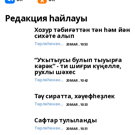
Редакция һайлауы
Хозур тәбиғәттән тән һәм йән
сихәте алып
Төрлөһөнән...
20 МАЯ , 10:53
“Уҡытыусы булып тыуырға
кәрәк” - ти шиғри күңелле,
рухлы шәхес
Төрлөһөнән...
20 МАЯ , 10:42
Тәү сиратта, хәүефһеҙлек
Төрлөһөнән...
20 МАЯ , 10:33
Сафтар тулыланды
Төрлөһөнән...
20 МАЯ , 10:31