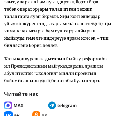
ваҡыт, улар ҡала һәм ауылдарҙың йөҙөн боҙа,
төбәк операторҙары талап иткән техник
талаптарға яуап бирмәй. Яңы контейнерҙар
ҡуйыу көнкүреш ҡалдыҡтары менән эш итеүҙең яңы
кимәленә сығырға һәм суп-сарҙы айырып
йыйыуҙы ғәмәлгә индереүҙә ярҙам итәсәк, – тип
билдәләне Борис Беляев.
Ҡаты көнкүреш ҡалдыҡтарын йыйыу реформаһы
ил Президентының май указдарына ярашлы
ҡабул ителгән “Экология” милли проектын
бойомға ашырыуҙың бер этабы булып тора.
Читайте нас