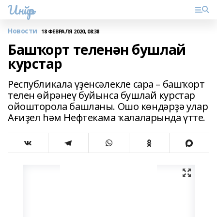
Инйәр
Новости
18 ФЕВРАЛЯ 2020, 08:38
Башҡорт теленән бушлай
курстар
Республикала үҙенсәлекле сара – башҡорт
телен өйрәнеү буйынса бушлай курстар
ойошторола башланы. Ошо көндәрҙә улар
Ағиҙел һәм Нефтекама ҡалаларында үтте.