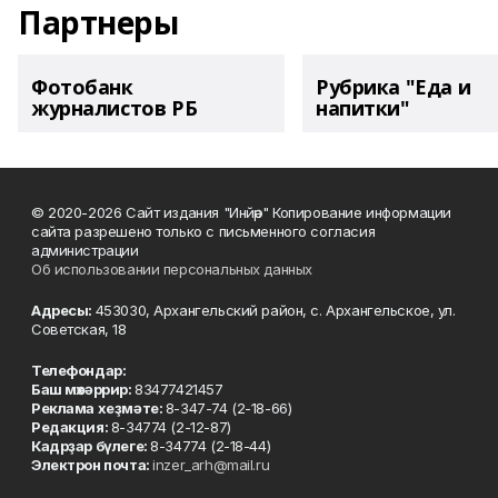
Партнеры
Фотобанк
Рубрика "Еда и
журналистов РБ
напитки"
© 2020-2026 Сайт издания "Инйәр" Копирование информации
сайта разрешено только с письменного согласия
администрации
Об использовании персональных данных
Адресы:
453030, Архангельский район, с. Архангельское, ул.
Советская, 18
Телефондар:
Баш мөхәррир:
83477421457
Реклама хеҙмәте:
8-347-74 (2-18-66)
Редакция:
8-34774 (2-12-87)
Кадрҙар бүлеге:
8-34774 (2-18-44)
Электрон почта:
inzer_arh@mail.ru