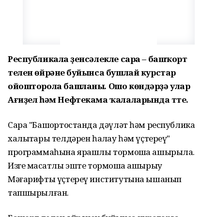
Республикала үҙенсәлекле сара – башҡорт
телен өйрәнеү буйынса бушлай курстар
ойошторола башланы. Ошо көндәрҙә улар
Ағиҙел һәм Нефтекама ҡалаларында үтте.
Сара "Башҡортостанда дәүләт һәм республика
халыҡтары телдәрен һаҡлау һәм үҫтереү"
программаһына ярашлы тормошҡа ашырыла.
Изге маҡсатлы эште тормошҡа ашырыу
Мәғарифты үҫтереү институтына ышанып
тапшырылған.