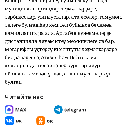
Башҡорт телен өйрәнеү буйынса курстарҙа
муниципаль органдар хеҙмәткәрҙәре,
тәрбиәселәр, уҡытыусылар, ата-әсәләр, ғөмүмән,
теләге булған һәр кем тел буйынса белемен
камиллаштыра ала. Артабан күнекмәләрҙе
дистанцияла дауам итеү мөмкинлеге лә бар.
Мәғарифты үҫтереү институты хеҙмәткәрҙәре
билдәләүенсә, Ағиҙел һәм Нефтекама
ҡалаларында тел өйрәнеү курстары ҙур
ойошҡанлыҡ менән үткән, ҡатнашыусылар күп
булған.
Читайте нас