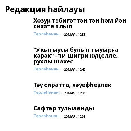
Редакция һайлауы
Хозур тәбиғәттән тән һәм йән
сихәте алып
Төрлөһөнән...
20 МАЯ , 10:53
“Уҡытыусы булып тыуырға
кәрәк” - ти шиғри күңелле,
рухлы шәхес
Төрлөһөнән...
20 МАЯ , 10:42
Тәү сиратта, хәүефһеҙлек
Төрлөһөнән...
20 МАЯ , 10:33
Сафтар тулыланды
Төрлөһөнән...
20 МАЯ , 10:31