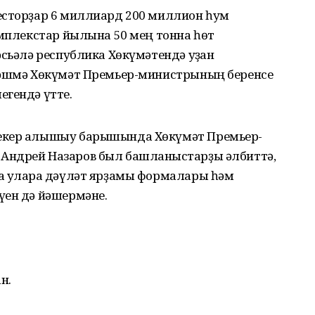
есторҙар 6 миллиард 200 миллион һум
омплекстар йылына 50 мең тонна һөт
әсьәлә республика Хөкүмәтендә уҙған
әңәшмә Хөкүмәт Премьер-министрының беренсе
егендә үтте.
фекер алышыу барышында Хөкүмәт Премьер-
Андрей Назаров был башланғыстарҙы әлбиттә,
а уларға дәүләт ярҙамы формалары һәм
үен дә йәшермәне.
н.