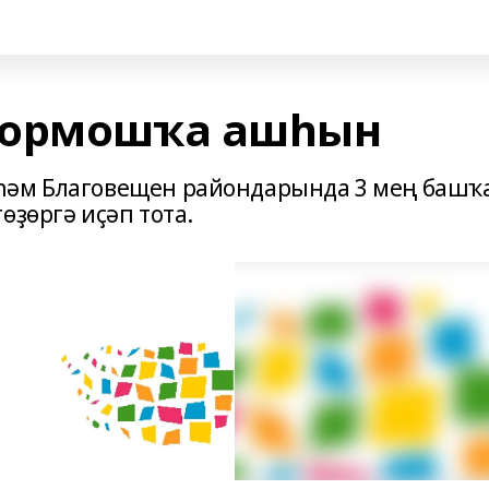
тормошҡа ашһын
һәм Благовещен райондарында 3 мең башҡ
өҙөргә иҫәп тота.