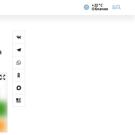
+22 °С
Облачно
а