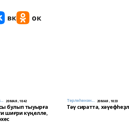
..
Төрлөһөнән...
20 МАЯ , 10:42
20 МАЯ , 10:33
сы булып тыуырға
Тәү сиратта, хәүефһеҙ
 ти шиғри күңелле,
әхес