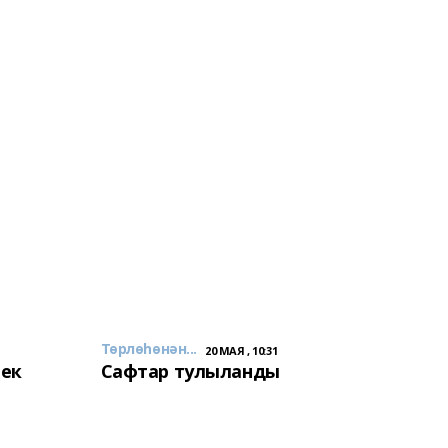
Төрлөһөнән...
20 МАЯ , 10:31
лек
Сафтар тулыланды