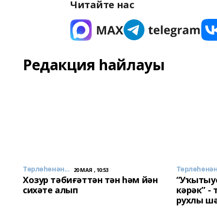
Читайте нас
Редакция һайлауы
Төрлөһөнән...
Төрлөһөнән.
20 МАЯ , 10:53
Хозур тәбиғәттән тән һәм йән
“Уҡытыу
сихәте алып
кәрәк” -
рухлы ш