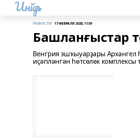
Инйәр
Новости
17 ФЕВРАЛЯ 2020, 11:59
Башланғыстар 
Венгрия эшҡыуарҙары Архангел 
иҫәпләнгән һөтсөлөк комплексы т