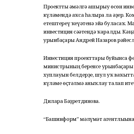
Проектты ғәмәлгә ашырыу өсөн инв
күләмендә аҡса һалырға ла әҙер. К
етештереү ҡеүәтенә эйә буласаҡ. М
инвестиция сәғәтендә ҡаралды. К
урынбаҫары Андрей Назаров рәйесл
Инвестиция проекттары буйынса 
министрының беренсе урынбаҫары 
хуплауын белдерҙе, шул уҡ ваҡытт
күләме өҫтәлмә аныҡлау талап ите
Дилара Бәҙретдинова.
“Башинформ” мәғлүмәт агентлығына