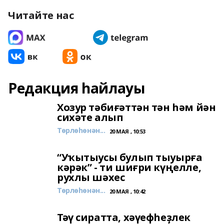
Читайте нас
Редакция һайлауы
Хозур тәбиғәттән тән һәм йән
сихәте алып
Төрлөһөнән...
20 МАЯ , 10:53
“Уҡытыусы булып тыуырға
кәрәк” - ти шиғри күңелле,
рухлы шәхес
Төрлөһөнән...
20 МАЯ , 10:42
Тәү сиратта, хәүефһеҙлек