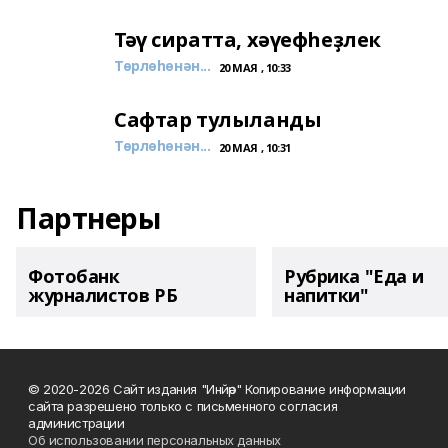
Тәү сиратта, хәүефһеҙлек
Төрлөһөнән...
20 МАЯ , 10:33
Сафтар тулыланды
Төрлөһөнән...
20 МАЯ , 10:31
Партнеры
Фотобанк
Рубрика "Еда и
журналистов РБ
напитки"
© 2020-2026 Сайт издания "Инйәр" Копирование информации
сайта разрешено только с письменного согласия
администрации
Об использовании персональных данных