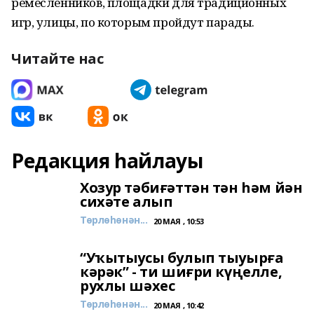
ремесленников, площадки для традиционных
игр, улицы, по которым пройдут парады.
Читайте нас
Редакция һайлауы
Хозур тәбиғәттән тән һәм йән
сихәте алып
Төрлөһөнән...
20 МАЯ , 10:53
“Уҡытыусы булып тыуырға
кәрәк” - ти шиғри күңелле,
рухлы шәхес
Төрлөһөнән...
20 МАЯ , 10:42