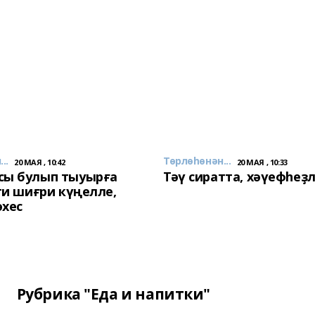
..
Төрлөһөнән...
20 МАЯ , 10:42
20 МАЯ , 10:33
сы булып тыуырға
Тәү сиратта, хәүефһеҙ
 ти шиғри күңелле,
әхес
Рубрика "Еда и напитки"