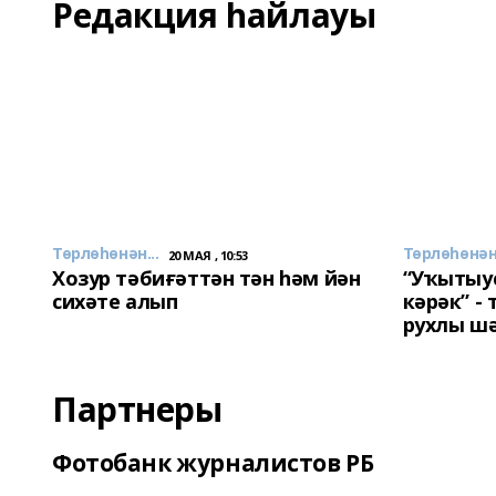
Редакция һайлауы
Төрлөһөнән...
Төрлөһөнән.
20 МАЯ , 10:53
Хозур тәбиғәттән тән һәм йән
“Уҡытыу
сихәте алып
кәрәк” -
рухлы ш
Партнеры
Фотобанк журналистов РБ