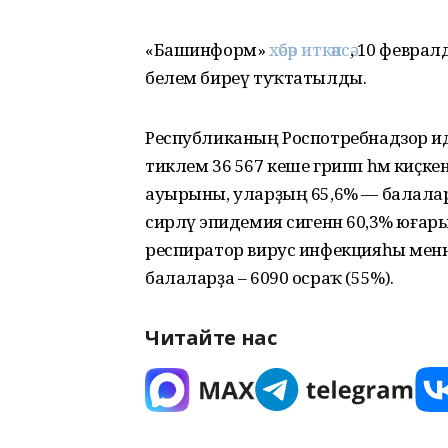
«Башинформ»
хәбәр иткәнсә
, 10 феврал
белем биреү туҡтатылды.
Республиканың Роспотребнадзор ида
тиклем 36 567 кеше грипп һәм киҫк
ауырыны, уларҙың 65,6% — балала
сирләү эпидемия сигенән 60,3% юғары
респиратор вирус инфекцияһы менән 
балаларҙа – 6090 осраҡ (55%).
Читайте нас