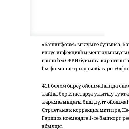
«Башинформ» мәғлүмәте буйынса, Ба
вирус инфекцияһы менән ауырыусылар
грипп һәм ОРВИ буйынса карантинғ
һәм фән министры урынбаҫары Әлфиә Ғә
411 белем биреү ойошмаһында сикл
ҡайһы бер кластарҙа уҡытыу туҡт
ҡарамағындағы биш дәүләт ойошмаһы:
Стәрлетамаҡ коррекция мәктәптәре, Н
Ғарипов исемендәге 1-се башҡорт 
ябылды.