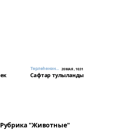
Төрлөһөнән...
20 МАЯ , 10:31
лек
Сафтар тулыланды
Рубрика "Животные"