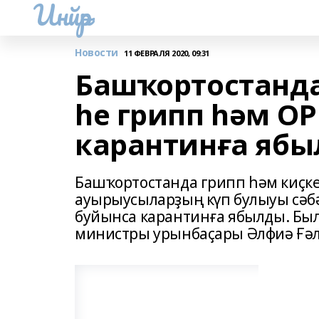
Инйәр
Новости
11 ФЕВРАЛЯ 2020, 09:31
Башҡортостанда
һе грипп һәм О
карантинға яб
Башҡортостанда грипп һәм киҫк
ауырыусыларҙың күп булыуы сәбә
буйынса карантинға ябылды. Был
министры урынбаҫары Әлфиә Ғәли