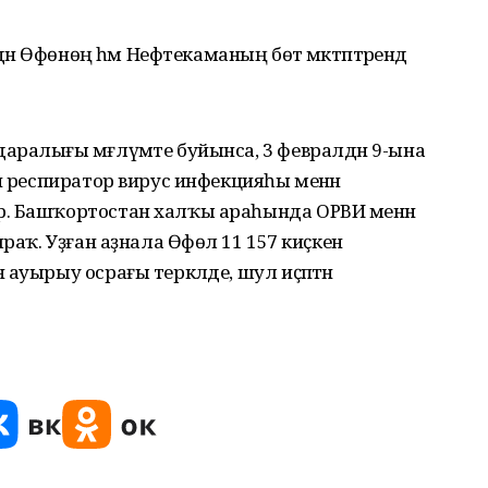
дән Өфөнөң һәм Нефтекаманың бөтә мәктәптәрендә
ралығы мәғлүмәте буйынса, 3 февралдән 9-ына
ен респиратор вирус инфекцияһы менән
р. Башҡортостан халҡы араһында ОРВИ менән
раҡ. Уҙған аҙнала Өфөлә 11 157 киҫкен
ауырыу осрағы теркәлде, шул иҫәптән