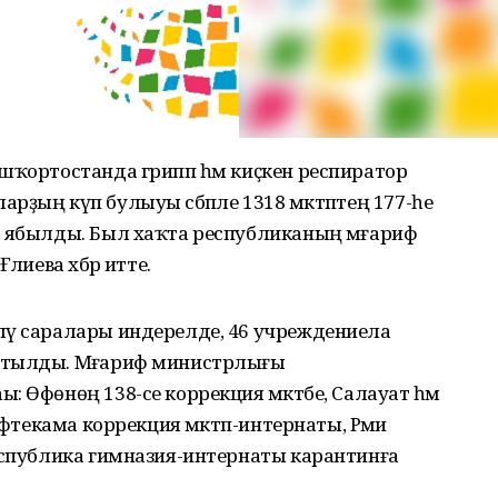
шҡортостанда грипп һәм киҫкен респиратор
ҙың күп булыуы сәбәпле 1318 мәктәптең 177-һе
а ябылды. Был хаҡта республиканың мәғариф
лиева хәбәр итте.
әү саралары индерелде, 46 учреждениела
атылды. Мәғариф министрлығы
 Өфөнөң 138-се коррекция мәктәбе, Салауат һәм
ефтекама коррекция мәктәп-интернаты, Рәми
республика гимназия-интернаты карантинға