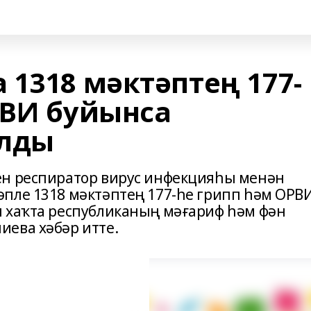
 1318 мәктәптең 177-
РВИ буйынса
ылды
ен респиратор вирус инфекцияһы менән
пле 1318 мәктәптең 177-һе грипп һәм ОРВ
 хаҡта республиканың мәғариф һәм фән
ева хәбәр итте.