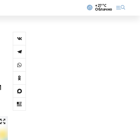
+27 °С
Облачно
И