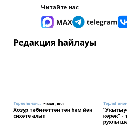
Читайте нас
Редакция һайлауы
Төрлөһөнән...
Төрлөһөнән.
20 МАЯ , 10:53
Хозур тәбиғәттән тән һәм йән
“Уҡытыу
сихәте алып
кәрәк” -
рухлы ш