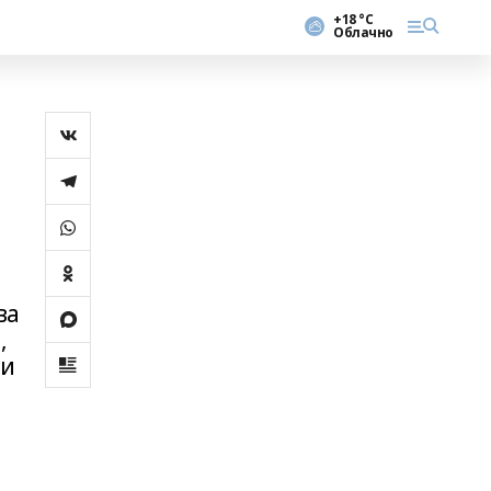
+18 °С
Облачно
ва
,
 и