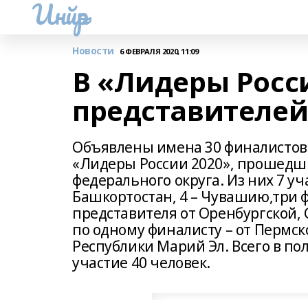
Инйәр
Новости
6 ФЕВРАЛЯ 2020, 11:09
В «Лидеры Росс
представителей
Объявлены имена 30 финалистов 
«Лидеры России 2020», прошедши
федерального округа. Из них 7 уч
Башкортостан, 4 – Чувашию,три ф
представителя от Оренбургской,
по одному финалисту – от Пермск
Республики Марий Эл. Всего в п
участие 40 человек.