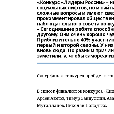
«Конкурс «Лидеры России» – н
социальных лифтов, но и найт
сложные вопросы и имеют свеж
прокомментировал общественн
наблюдательного совета конк
– Сегодняшние ребята способн
другому. Они очень хорошо ч
Приблизительно 40% участников
первый и второй сезоны. У них 
вновь сюда. По разным причина
заметили, а, чтобы самореали
Суперфинал конкурса пройдет весно
В список финалистов конкурса «Ли
Арсен Аюпов, Тимур Зайнуллин, Аза
Муталлапов, Николай Поподько.