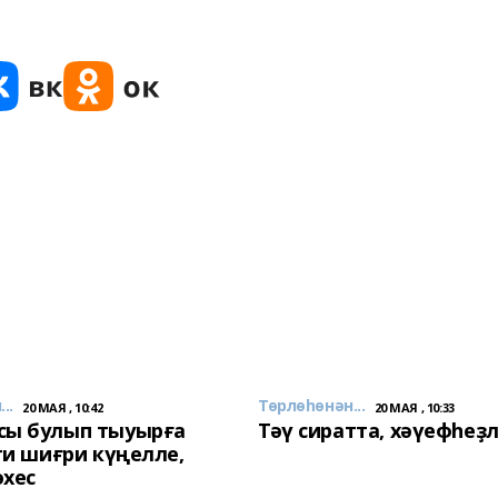
..
Төрлөһөнән...
20 МАЯ , 10:42
20 МАЯ , 10:33
сы булып тыуырға
Тәү сиратта, хәүефһеҙ
 ти шиғри күңелле,
әхес