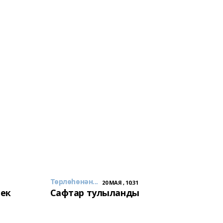
Төрлөһөнән...
20 МАЯ , 10:31
лек
Сафтар тулыланды