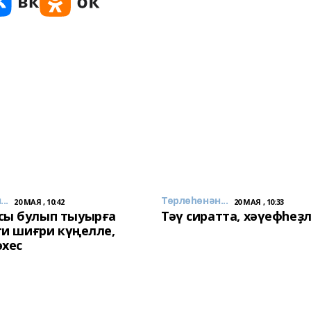
..
Төрлөһөнән...
20 МАЯ , 10:42
20 МАЯ , 10:33
сы булып тыуырға
Тәү сиратта, хәүефһеҙ
 ти шиғри күңелле,
әхес