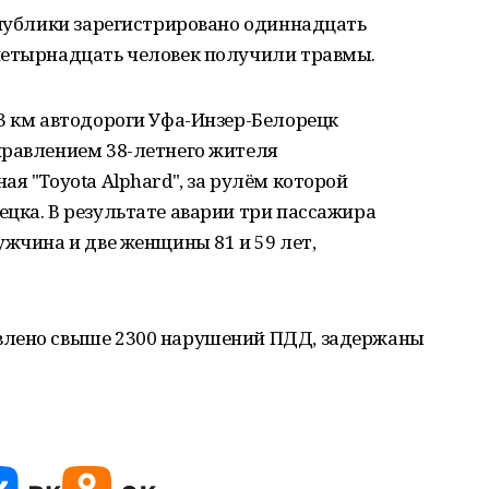
спублики зарегистрировано одиннадцать
четырнадцать человек получили травмы.
3 км автодороги Уфа-Инзер-Белорецк
правлением 38-летнего жителя
я "Toyota Alphard", за рулём которой
цка. В результате аварии три пассажира
ужчина и две женщины 81 и 59 лет,
влено свыше 2300 нарушений ПДД, задержаны