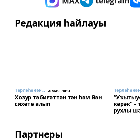
Редакция һайлауы
Төрлөһөнән...
Төрлөһөнән.
20 МАЯ , 10:53
Хозур тәбиғәттән тән һәм йән
“Уҡытыу
сихәте алып
кәрәк” -
рухлы ш
Партнеры