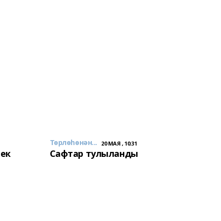
Төрлөһөнән...
20 МАЯ , 10:31
лек
Сафтар тулыланды