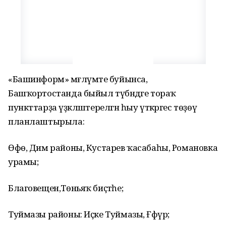
«Башинформ» мәғлүмәте буйынса,
Башҡортостанда быйыл түбәндәге тораҡ
пункттарҙа үҙәкләштерелгән һыу үткәргес төҙөү
планлаштырыла:
Өфө, Дим районы, Кустарев ҡасабаһы, Романовка
урамы;
Благовещен,Төньяҡ биҫтәһе;
Туймазы районы: Иҫке Туймазы, Ғәфүр;