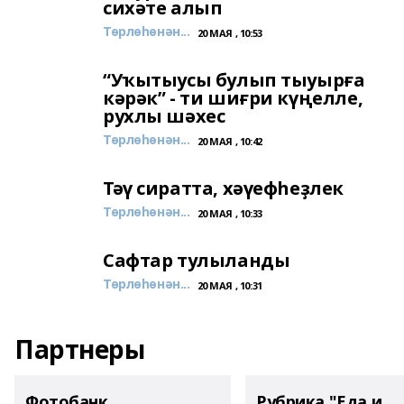
сихәте алып
Төрлөһөнән...
20 МАЯ , 10:53
“Уҡытыусы булып тыуырға
кәрәк” - ти шиғри күңелле,
рухлы шәхес
Төрлөһөнән...
20 МАЯ , 10:42
Тәү сиратта, хәүефһеҙлек
Төрлөһөнән...
20 МАЯ , 10:33
Сафтар тулыланды
Төрлөһөнән...
20 МАЯ , 10:31
Партнеры
Фотобанк
Рубрика "Еда и