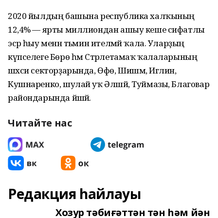
2020 йылдың башына республика халҡының
12,4% — ярты миллиондан ашыу кеше сифатлы
эсәр һыу менән тәьмин ителмәй ҡала. Уларҙың
күпселеге Бөрө һәм Стәрлетамаҡ ҡалаларының
шәхси секторҙарында, Өфө, Шишмә, Иглин,
Кушнаренко, шулай уҡ Әлшәй, Туймазы, Благовар
райондарында йәшәй.
Читайте нас
Редакция һайлауы
Хозур тәбиғәттән тән һәм йән