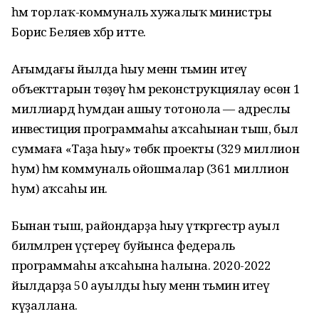
һәм торлаҡ-коммуналь хужалыҡ министры
Борис Беляев хәбәр итте.
Ағымдағы йылда һыу менән тәьмин итеү
объекттарын төҙөү һәм реконструкциялау өсөн 1
миллиард һумдан ашыу тотонола — адреслы
инвестиция программаһы аҡсаһынан тыш, был
суммаға «Таҙа һыу» төбәк проекты (329 миллион
һум) һәм коммуналь ойошмалар (361 миллион
һум) аҡсаһы инә.
Бынан тыш, райондарҙа һыу үткәргестәр ауыл
биләмәләрен үҫтереү буйынса федераль
программаһы аҡсаһына һалына. 2020-2022
йылдарҙа 50 ауылды һыу менән тәьмин итеү
күҙаллана.