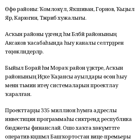
Өфө районы: Ҡомлокүл, Яҡшиван, Горнов, Ҡыҙыл
Яр, Карюгин, Тәжрибә хужалығы.
Асҡын районы үҙәгендә һәм Бәләбәй районының
Аксаков ҡасабаһында һыу каналы селтәрҙәрен
төҙөкләндерәләр.
Быйыл Борай һәм Мораҡ район үҙәктәре, Асҡын
районының Иҫке Ҡаҙансы ауылдары өсөн һыу
менән тәьмин итеү системаларын проектлау
ҡаралған.
Проекттарҙы 335 миллион һумға адреслы
инвестиция программаһы сиктәрендә республика
бюджеты финанслай. Ошо хаҡта хөкүмәттәге
оператив кәңәшмәлә Башҡортостан вице-премьеры