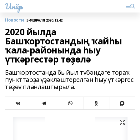
Инйәр
Новости
5 ФЕВРАЛЯ 2020, 12:42
2020 йылда
Башҡортостандың ҡайһы
ҡала-районында һыу
үткәргестәр төҙөлә
Башҡортостанда быйыл түбәндәге тораҡ
пункттарҙа үҙәкләштерелгән һыу үткәргес
төҙөү планлаштырыла.