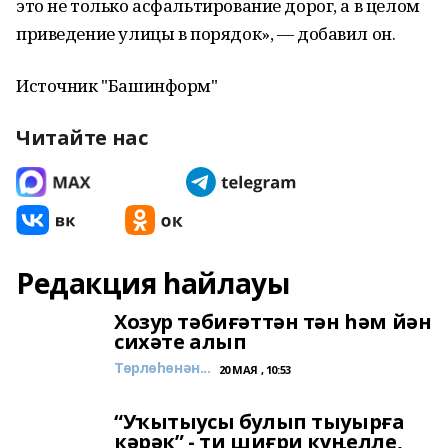
это не только асфальтирование дорог, а в целом
приведение улицы в порядок», — добавил он.
Источник "Башинформ"
Читайте нас
Редакция һайлауы
Хозур тәбиғәттән тән һәм йән
сихәте алып
Төрлөһөнән...
20 МАЯ , 10:53
“Уҡытыусы булып тыуырға
кәрәк” - ти шиғри күңелле,