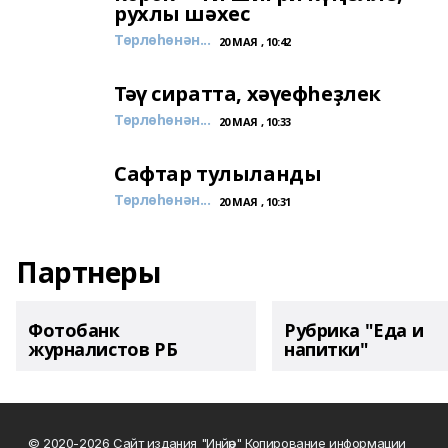
рухлы шәхес
Төрлөһөнән...
20 МАЯ , 10:42
Тәү сиратта, хәүефһеҙлек
Төрлөһөнән...
20 МАЯ , 10:33
Сафтар тулыланды
Төрлөһөнән...
20 МАЯ , 10:31
Партнеры
Фотобанк
Рубрика "Еда и
журналистов РБ
напитки"
© 2020-2026 Сайт издания "Инйәр" Копирование информации