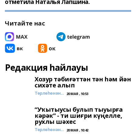
отметила Наталья Лапшина.
Читайте нас
Редакция һайлауы
Хозур тәбиғәттән тән һәм йән
сихәте алып
Төрлөһөнән...
20 МАЯ , 10:53
“Уҡытыусы булып тыуырға
кәрәк” - ти шиғри күңелле,
рухлы шәхес
Төрлөһөнән...
20 МАЯ , 10:42