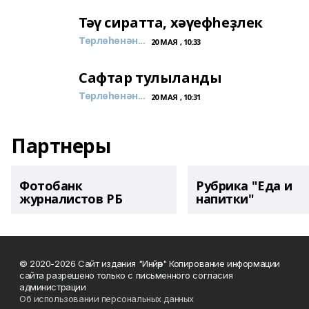
Тәү сиратта, хәүефһеҙлек
Төрлөһөнән...
20 МАЯ , 10:33
Сафтар тулыланды
Төрлөһөнән...
20 МАЯ , 10:31
Партнеры
Фотобанк
Рубрика "Еда и
журналистов РБ
напитки"
© 2020-2026 Сайт издания "Инйәр" Копирование информации
сайта разрешено только с письменного согласия
администрации
Об использовании персональных данных