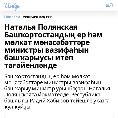
Инйәр
Новости
29 ЯНВАРЯ 2020, 13:15
Наталья Полянская
Башҡортостандың ер һәм
мөлкәт мөнәсәбәттәре
министры вазифаһын
башҡарыусы итеп
тәғәйенләнде
Башҡортостандың ер һәм мөлкәт
мөнәсәбәттәре министры вазифаһын
башҡарыу министр урынбаҫары Наталья
Полянскаяға йөкмәтелде. Республика
башлығы Радий Хәбиров тейешле указға
ҡул ҡуйҙы.