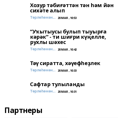
Хозур тәбиғәттән тән һәм йән
сихәте алып
Төрлөһөнән...
20 МАЯ , 10:53
“Уҡытыусы булып тыуырға
кәрәк” - ти шиғри күңелле,
рухлы шәхес
Төрлөһөнән...
20 МАЯ , 10:42
Тәү сиратта, хәүефһеҙлек
Төрлөһөнән...
20 МАЯ , 10:33
Сафтар тулыланды
Төрлөһөнән...
20 МАЯ , 10:31
Партнеры