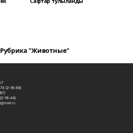
лек
Сафтар тулыланды
Рубрика "Животные"
57
74 (2-18-66)
87)
(2-18-44)
h@mail.ru