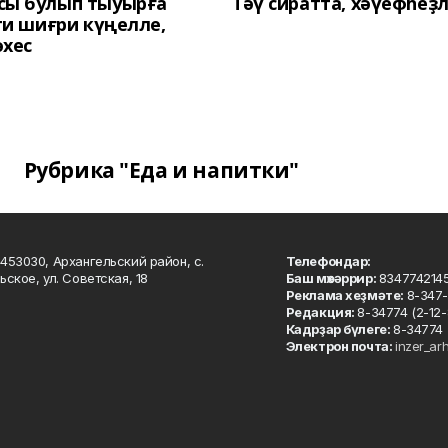
сы булып тыуырға
Тәү сиратта, хәүефһеҙ
 ти шиғри күңелле,
әхес
Рубрика "Еда и напитки"
453030, Архангельский район, с.
Телефондар:
ьское, ул. Советская, 18
Баш мөхәррир:
834774214
Реклама хеҙмәте:
8-347-
Редакция:
8-34774 (2-12-
Кадрҙар бүлеге:
8-34774 
Электрон почта:
inzer_ar