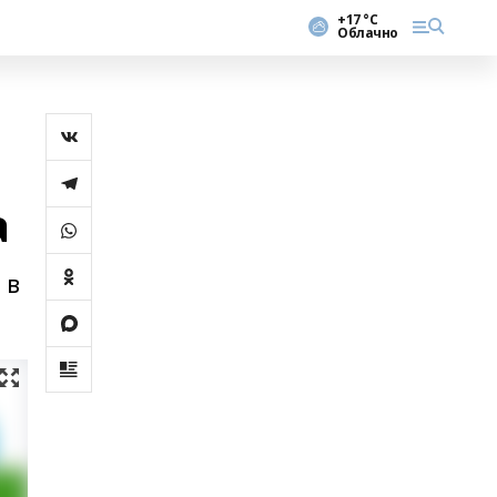
+17 °С
Облачно
а
 в