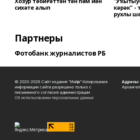
Хозур тәбиғәттән тән һәм йән
“Уҡытыу
сихәте алып
кәрәк” -
рухлы ш
Партнеры
Фотобанк журналистов РБ
© 2020-2026 Сайт издания "Инйәр" Копирование
Адресы:
информации сайта разрешено только с
Архангел
письменного согласия администрации
Об использовании персональных данных