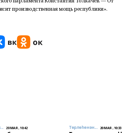
кого парламента Константин Толкачев. — От
исит производственная мощь республики».
..
Төрлөһөнән...
20 МАЯ , 10:42
20 МАЯ , 10:33