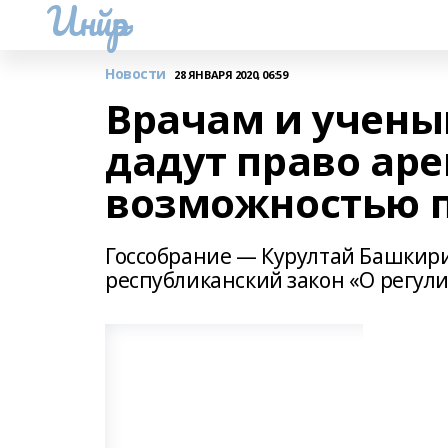
Инйәр
Новости
28 ЯНВАРЯ 2020, 06:59
Врачам и учены
дадут право аре
возможностью 
Госсобрание — Курултай Башкири
республиканский закон «О регу