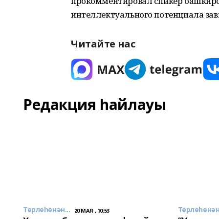
прокомментировал спикер башкирс
интеллектуального потенциала зав
Читайте нас
Редакция һайлауы
Төрлөһөнән...
Төрлөһөнән.
20 МАЯ , 10:53