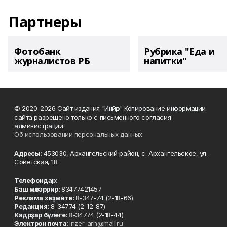
Партнеры
Фотобанк
Рубрика "Еда и
журналистов РБ
напитки"
© 2020-2026 Сайт издания "Инйәр" Копирование информации
сайта разрешено только с письменного согласия
администрации
Об использовании персональных данных
Адресы:
453030, Архангельский район, с. Архангельское, ул.
Советская, 18
Телефондар:
Баш мөхәррир:
83477421457
Реклама хеҙмәте:
8-347-74 (2-18-66)
Редакция:
8-34774 (2-12-87)
Кадрҙар бүлеге:
8-34774 (2-18-44)
Электрон почта:
inzer_arh@mail.ru