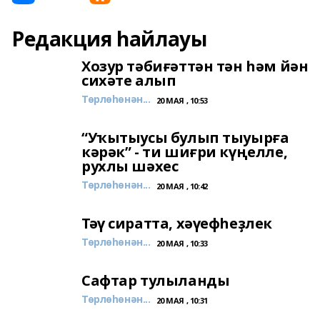
Редакция һайлауы
Хозур тәбиғәттән тән һәм йән
сихәте алып
Төрлөһөнән...
20 МАЯ , 10:53
“Уҡытыусы булып тыуырға
кәрәк” - ти шиғри күңелле,
рухлы шәхес
Төрлөһөнән...
20 МАЯ , 10:42
Тәү сиратта, хәүефһеҙлек
Төрлөһөнән...
20 МАЯ , 10:33
Сафтар тулыланды
Төрлөһөнән...
20 МАЯ , 10:31