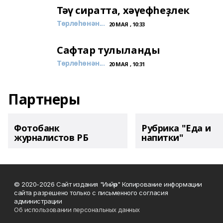
Тәү сиратта, хәүефһеҙлек
Төрлөһөнән...
20 МАЯ , 10:33
Сафтар тулыланды
Төрлөһөнән...
20 МАЯ , 10:31
Партнеры
Фотобанк
Рубрика "Еда и
журналистов РБ
напитки"
© 2020-2026 Сайт издания "Инйәр" Копирование информации
сайта разрешено только с письменного согласия
администрации
Об использовании персональных данных