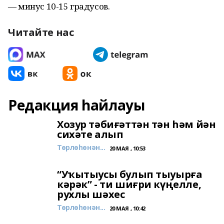
— минус 10-15 градусов.
Читайте нас
Редакция һайлауы
Хозур тәбиғәттән тән һәм йән
сихәте алып
Төрлөһөнән...
20 МАЯ , 10:53
“Уҡытыусы булып тыуырға
кәрәк” - ти шиғри күңелле,
рухлы шәхес
Төрлөһөнән...
20 МАЯ , 10:42