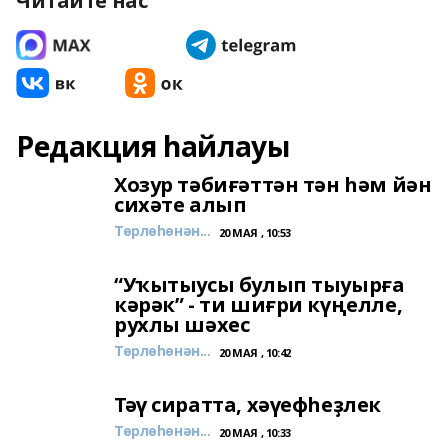
Читайте нас
Редакция һайлауы
Хозур тәбиғәттән тән һәм йән
сихәте алып
Төрлөһөнән...
20 МАЯ , 10:53
“Уҡытыусы булып тыуырға
кәрәк” - ти шиғри күңелле,
рухлы шәхес
Төрлөһөнән...
20 МАЯ , 10:42
Тәү сиратта, хәүефһеҙлек
Төрлөһөнән...
20 МАЯ , 10:33