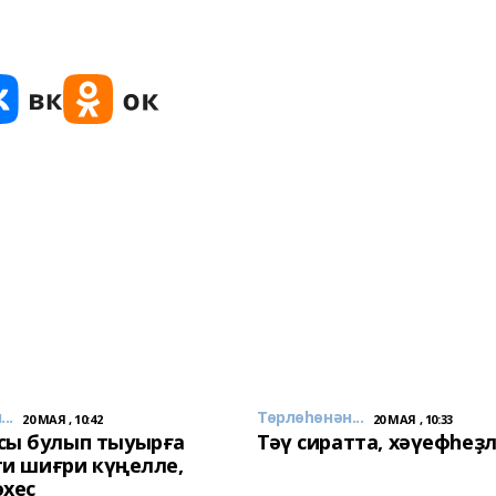
..
Төрлөһөнән...
20 МАЯ , 10:42
20 МАЯ , 10:33
сы булып тыуырға
Тәү сиратта, хәүефһеҙ
 ти шиғри күңелле,
әхес