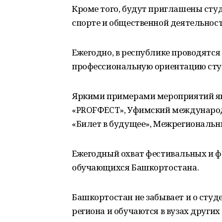
Кроме того, будут приглашены студе
спорте и общественной деятельност
Ежегодно, в республике проводятс
профессиональную ориентацию студ
Яркими примерами мероприятий яв
«PROFФЕСТ», Уфимский международ
«Билет в будущее», Межрегиональ
Ежегодный охват фестивальных и ф
обучающихся Башкортостана.
Башкортостан не забывает и о сту
региона и обучаются в вузах други