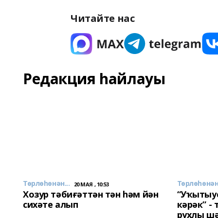
Читайте нас
Редакция һайлауы
Төрлөһөнән...
Төрлөһөнән.
20 МАЯ , 10:53
Хозур тәбиғәттән тән һәм йән
“Уҡытыу
сихәте алып
кәрәк” -
рухлы ш