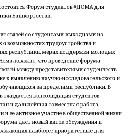
 состоится Форум студентов #ДОМА для
лики Башкортостан.
ие связей со студентами-выходцами из
 о возможностях трудоустройства и
иях республики, мерах поддержки молодых
 Немаловажно, что проведение форума
связей между представителями студенчеств
кже к выявлению научно-исследовательского и
 обучающихся за пределами республики. В
в ожидается консолидация студентов-
тан и дальнейшая совместная работа,
 и ее активное участие в общественной жизни
форума даст новый виток обсуждения и
отражающих наиболее приоритетные для