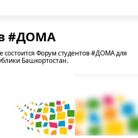
ов #ДОМА
фе состоится Форум студентов #ДОМА для
ублики Башкортостан.