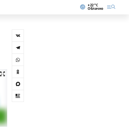
+22 °С
Облачно