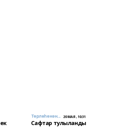
Төрлөһөнән...
20 МАЯ , 10:31
лек
Сафтар тулыланды