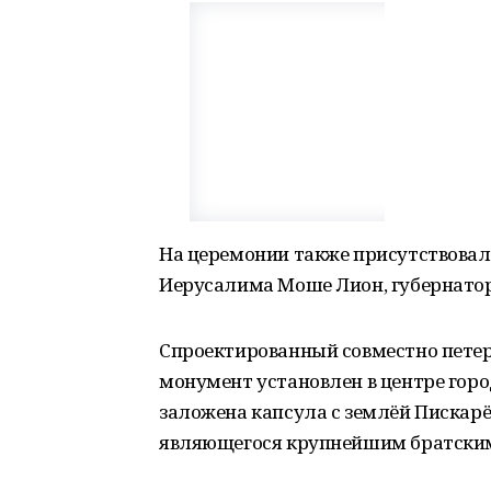
На церемонии также присутствовал
Иерусалима Моше Лион, губернатор
Спроектированный совместно пете
монумент установлен в центре город
заложена капсула с землёй Пискар
являющегося крупнейшим братским