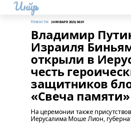
Инйәр
Новости
24 ЯНВАРЯ 2020, 06:01
Владимир Путин
Израиля Биньям
открыли в Иеру
честь героичес
защитников бло
«Свеча памяти»
На церемонии также присутствов
Иерусалима Моше Лион, губернат