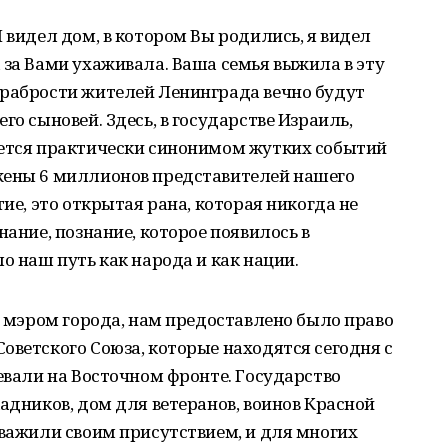
 видел дом, в котором Вы родились, я видел
 за Вами ухаживала. Ваша семья выжила в эту
храбрости жителей Ленинграда вечно будут
го сыновей. Здесь, в государстве Израиль,
яется практически синонимом жутких событий
жены 6 миллионов представителей нашего
тие, это открытая рана, которая никогда не
нание, познание, которое появилось в
о наш путь как народа и как нации.
 с мэром города, нам предоставлено было право
оветского Союза, которые находятся сегодня с
оевали на Восточном фронте. Государство
кадников, дом для ветеранов, воинов Красной
уважили своим присутствием, и для многих