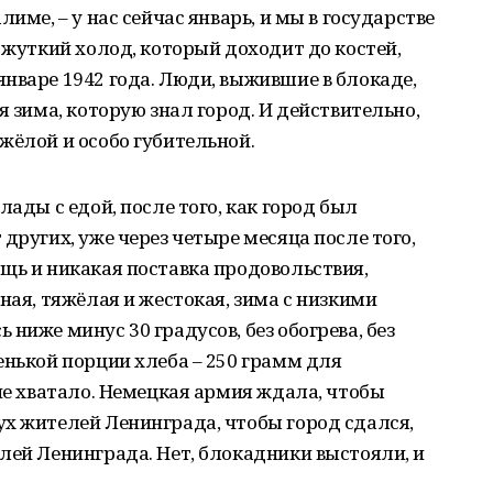
име, – у нас сейчас январь, и мы в государстве
 жуткий холод, который доходит до костей,
нваре 1942 года. Люди, выжившие в блокаде,
я зима, которую знал город. И действительно,
жёлой и особо губительной.
лады с едой, после того, как город был
других, уже через четыре месяца после того,
щь и никакая поставка продовольствия,
ная, тяжёлая и жестокая, зима с низкими
ниже минус 30 градусов, без обогрева, без
енькой порции хлеба – 250 грамм для
 не хватало. Немецкая армия ждала, чтобы
х жителей Ленинграда, чтобы город сдался,
лей Ленинграда. Нет, блокадники выстояли, и