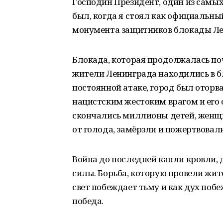
Господин Президент, один из самы
был, когда я стоял как официальны
монумента защитников блокады Лен
Блокада, которая продолжалась поч
жители Ленинграда находились в бл
постоянной атаке, город был оторв
нацистским жестоким врагом и его 
скончались миллионы детей, женщ
от голода, замёрзли и пожертвовали
Война до последней капли кровли, д
силы. Борьба, которую провели жит
свет побеждает тьму и как дух поб
победа.