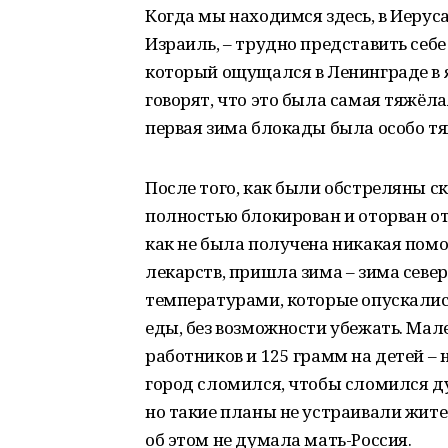
Когда мы находимся здесь, в Иерусал
Израиль, – трудно представить себе
который ощущался в Ленинграде в я
говорят, что это была самая тяжёла
первая зима блокады была особо тя
После того, как были обстреляны ск
полностью блокирован и оторван от 
как не была получена никакая помо
лекарств, пришла зима – зима север
температурами, которые опускались 
еды, без возможности убежать. Мал
работников и 125 грамм на детей –
город сломился, чтобы сломился ду
но такие планы не устраивали жите
об этом не думала мать-Россия.