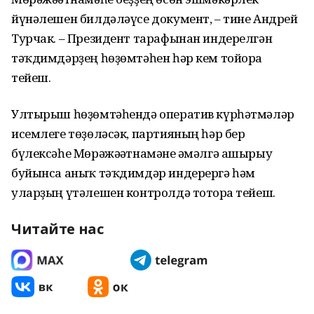
йүнәлешен билдәләүсе документ, – тине Андрей
Турчак. – Президент тарафынан индерелгән
тәҡдимдәрҙең һөҙөмтәһен һәр кем тойорға
тейеш.
Ултырыш һөҙөмтәһендә оператив күрһәтмәләр
исемлеге төҙөләсәк, партияның һәр бер
бүлексәһе Мөрәжәғәтнамәне ғәмәлгә ашырыу
буйынса аныҡ тәҡдимдәр индерергә һәм
уларҙың үтәлешен контролдә тоторға тейеш.
Читайте нас