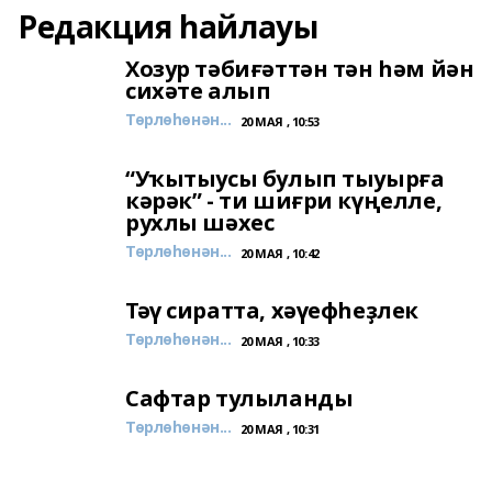
Редакция һайлауы
Хозур тәбиғәттән тән һәм йән
сихәте алып
Төрлөһөнән...
20 МАЯ , 10:53
“Уҡытыусы булып тыуырға
кәрәк” - ти шиғри күңелле,
рухлы шәхес
Төрлөһөнән...
20 МАЯ , 10:42
Тәү сиратта, хәүефһеҙлек
Төрлөһөнән...
20 МАЯ , 10:33
Сафтар тулыланды
Төрлөһөнән...
20 МАЯ , 10:31