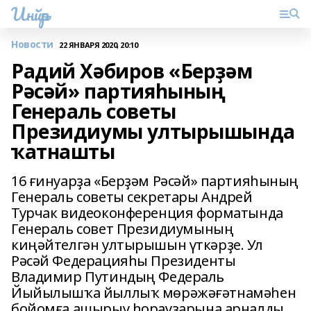
Инйәр
Новости
22 ЯНВАРЯ 2020, 20:10
Радий Хәбиров «Берҙәм
Рәсәй» партияһының
Генераль советы
Президиумы ултырышында
ҡатнашты
16 ғинуарҙа «Берҙәм Рәсәй» партияһының
Генераль советы секретары Андрей
Турчак видеоконференция форматында
Генераль совет Президиумының
киңәйтелгән ултырышын үткәрҙе. Ул
Рәсәй Федерацияһы Президенты
Владимир Путиндың Федераль
Йыйылышҡа йыллыҡ мөрәжәғәтнамәһен
бойомға ашырыу һорауҙарына арналды.