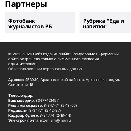
Партнеры
Фотобанк
Рубрика "Еда и
журналистов РБ
напитки"
© 2020-2026 Сайт издания "Инйәр" Копирование информации
сайта разрешено только с письменного согласия
администрации
Об использовании персональных данных
Адресы:
453030, Архангельский район, с. Архангельское, ул.
Советская, 18
Телефондар:
Баш мөхәррир:
83477421457
Реклама хеҙмәте:
8-347-74 (2-18-66)
Редакция:
8-34774 (2-12-87)
Кадрҙар бүлеге:
8-34774 (2-18-44)
Электрон почта:
inzer_arh@mail.ru