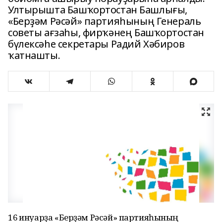
Ултырышта Башҡортостан Башлығы,
«Берҙәм Рәсәй» партияһының Генераль
советы ағзаһы, фирҡәнең Башҡортостан
бүлексәһе секретары Радий Хәбиров
ҡатнашты.
16 ғинуарҙа «Берҙәм Рәсәй» партияһының