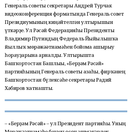
Генераль советы секретары Андрей Турчак
видеоконференция форматында Генераль совет
Президиумының киңәйтелгән ултырышын
үткәрҙе. Ул Рәсәй Федерацияһы Президенты
Владимир Путиндың Федераль Йыйылышҡа
йыллыҡ мөрәжәғәтнамәһен бойомға ашырыу
һорауҙарына арналды. Ултырышта
Башҡортостан Башлығы, «Берҙәм Рәсәй»
партияһының Генераль советы ағзаһы, фирҡәнең
Башҡортостан бүлексәһе секретары Радий
Хәбиров ҡатнашты.
– «Берҙәм Рәсәй» – ул Президент партияһы. Уның
Мөрәжәғәтнамәһе беҙҙең өсөн эшмәкәрлек