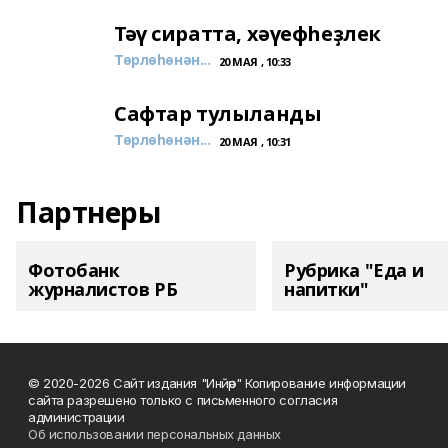
Тәү сиратта, хәүефһеҙлек
Төрлөһөнән...
20 МАЯ , 10:33
Сафтар тулыланды
Төрлөһөнән...
20 МАЯ , 10:31
Партнеры
Фотобанк
Рубрика "Еда и
журналистов РБ
напитки"
© 2020-2026 Сайт издания "Инйәр" Копирование информации
сайта разрешено только с письменного согласия
администрации
Об использовании персональных данных