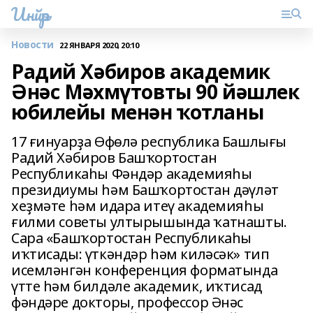
Инйәр
Новости
22 ЯНВАРЯ 2020, 20:10
Радий Хәбиров академик
Әнәс Мәхмүтовты 90 йәшлек
юбилейы менән ҡотланы
17 ғинуарҙа Өфөлә республика Башлығы
Радий Хәбиров Башҡортостан
Республикаһы Фәндәр академияһы
президиумы һәм Башҡортостан дәүләт
хеҙмәте һәм идара итеү академияһы
ғилми советы ултырышында ҡатнашты.
Сара «Башҡортостан Республикаһы
иҡтисады: үткәндәр һәм киләсәк» тип
исемләнгән конференция форматында
үтте һәм билдәле академик, иҡтисад
фәндәре докторы, профессор Әнәс