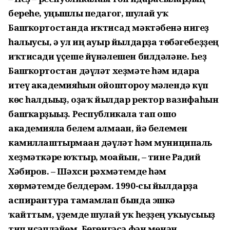
береһе, уңышлы педагог, шулай уҡ
Башҡортостанда иҡтисад мәктәбенә нигеҙ
һалыусы, ә ул иң ауыр йылдарҙа төбәгебеҙҙең
иҡтисади үҫеше йүнәлешен билдәләне. Һеҙ
Башҡортостан дәүләт хеҙмәте һәм идара
итеү академияһын ойоштороу мәлендә күп
көс һалдығыҙ, оҙаҡ йылдар ректор вазифаһын
башҡарҙығыҙ. Республикала тап ошо
академияла белем алмаған, йә белемен
камиллаштырмаған дәүләт һәм муниципаль
хеҙмәткәре юҡтыр, моғайын, – тине Радий
Хәбиров. – Шәхси рәхмәтемде һәм
хөрмәтемде белдерәм. 1990-сы йылдарҙа
аспирантура тамамлап бында эшкә
ҡайттым, үҙемде шулай уҡ һеҙҙең уҡыусығыҙ
тип иҫәпләйем. Бөгөнгәсә фән менән