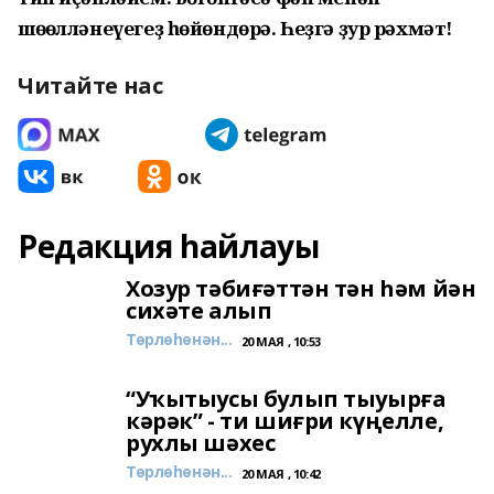
шөғөлләнеүегеҙ һөйөндөрә. Һеҙгә ҙур рәхмәт!
Читайте нас
Редакция һайлауы
Хозур тәбиғәттән тән һәм йән
сихәте алып
Төрлөһөнән...
20 МАЯ , 10:53
“Уҡытыусы булып тыуырға
кәрәк” - ти шиғри күңелле,
рухлы шәхес
Төрлөһөнән...
20 МАЯ , 10:42