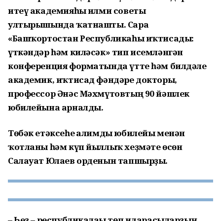
итеү академияһы ғилми советы
ултырышында ҡатнашты. Сара
«Башҡортостан Республикаһы иҡтисады:
үткәндәр һәм киләсәк» тип исемләнгән
конференция форматында үтте һәм билдәле
академик, иҡтисад фәндәре докторы,
профессор Әнәс Мәхмүтовтың 90 йәшлек
юбилейына арналды.
Төбәк етәксеһе ғалимды юбилейы менән
ҡотланы һәм күп йыллыҡ хеҙмәте өсөн
Салауат Юлаев орденын тапшырҙы.
– Һеҙ – республикалағы төп идарасыларҙың