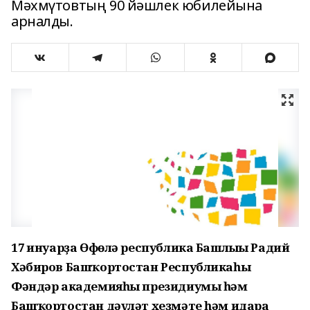
Мәхмүтовтың 90 йәшлек юбилейына
арналды.
17 ғинуарҙа Өфөлә республика Башлығы Радий
Хәбиров Башҡортостан Республикаһы
Фәндәр академияһы президиумы һәм
Башҡортостан дәүләт хеҙмәте һәм идара