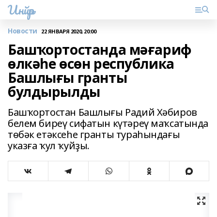
Инйәр
Новости
22 ЯНВАРЯ 2020, 20:00
Башҡортостанда мәғариф
өлкәһе өсөн республика
Башлығы гранты
булдырылды
Башҡортостан Башлығы Радий Хәбиров
белем биреү сифатын күтәреү маҡсатында
төбәк етәксеһе гранты тураһындағы
указға ҡул ҡуйҙы.