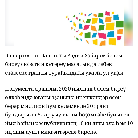
Башҡортостан Башлығы Радий Хәбиров белем
биреү сифатын күтәреү маҡсатында төбәк
етәксеһе гранты тураһындағы указға ҡул ҡуйҙы.
Документҡа ярашлы, 2020 йылдан белем биреү
өлкәһендә юғары ҡаҙанышҡа ирешкәндәр өсөн
берәр миллион һум күләмендә 20 грант
булдырыла.Улар уҡыу йылы һөҙөмтәһе буйынса
йыл һайын республиканың 10 иң яҡшы ҡала һәм 10
иң яҡшы ауыл мәктәптәренә бирелә.