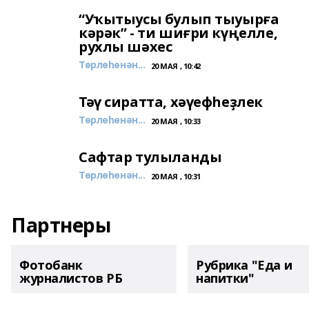
“Уҡытыусы булып тыуырға
кәрәк” - ти шиғри күңелле,
рухлы шәхес
Төрлөһөнән...
20 МАЯ , 10:42
Тәү сиратта, хәүефһеҙлек
Төрлөһөнән...
20 МАЯ , 10:33
Сафтар тулыланды
Төрлөһөнән...
20 МАЯ , 10:31
Партнеры
Фотобанк
Рубрика "Еда и
журналистов РБ
напитки"