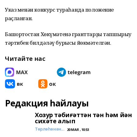
Указ менән конкурс тураһанда положение
раҫланған.
Башҡортостан Хөкүмәтенә гранттарҙы тапшырыу
тәртибен билдәләү бурысы йөкмәтелгән.
Читайте нас
Редакция һайлауы
Хозур тәбиғәттән тән һәм йән
сихәте алып
Төрлөһөнән...
20 МАЯ , 10:53