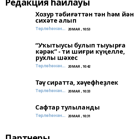
Редакция һайлауы
Хозур тәбиғәттән тән һәм йән
сихәте алып
Төрлөһөнән...
20 МАЯ , 10:53
“Уҡытыусы булып тыуырға
кәрәк” - ти шиғри күңелле,
рухлы шәхес
Төрлөһөнән...
20 МАЯ , 10:42
Тәү сиратта, хәүефһеҙлек
Төрлөһөнән...
20 МАЯ , 10:33
Сафтар тулыланды
Төрлөһөнән...
20 МАЯ , 10:31
Партнеры