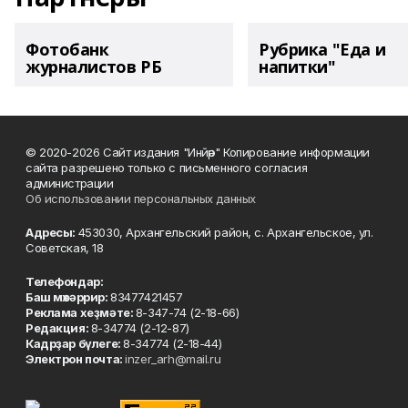
Фотобанк
Рубрика "Еда и
журналистов РБ
напитки"
© 2020-2026 Сайт издания "Инйәр" Копирование информации
сайта разрешено только с письменного согласия
администрации
Об использовании персональных данных
Адресы:
453030, Архангельский район, с. Архангельское, ул.
Советская, 18
Телефондар:
Баш мөхәррир:
83477421457
Реклама хеҙмәте:
8-347-74 (2-18-66)
Редакция:
8-34774 (2-12-87)
Кадрҙар бүлеге:
8-34774 (2-18-44)
Электрон почта:
inzer_arh@mail.ru