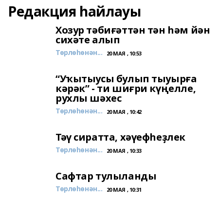
Редакция һайлауы
Хозур тәбиғәттән тән һәм йән
сихәте алып
Төрлөһөнән...
20 МАЯ , 10:53
“Уҡытыусы булып тыуырға
кәрәк” - ти шиғри күңелле,
рухлы шәхес
Төрлөһөнән...
20 МАЯ , 10:42
Тәү сиратта, хәүефһеҙлек
Төрлөһөнән...
20 МАЯ , 10:33
Сафтар тулыланды
Төрлөһөнән...
20 МАЯ , 10:31