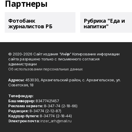
Партнеры
Фотобанк
Рубрика "Еда и
журналистов РБ
напитки"
© 2020-2026 Сайт издания "Инйәр" Копирование информации
сайта разрешено только с письменного согласия
администрации
Об использовании персональных данных
Адресы:
453030, Архангельский район, с. Архангельское, ул.
Советская, 18
Телефондар:
Баш мөхәррир:
83477421457
Реклама хеҙмәте:
8-347-74 (2-18-66)
Редакция:
8-34774 (2-12-87)
Кадрҙар бүлеге:
8-34774 (2-18-44)
Электрон почта:
inzer_arh@mail.ru