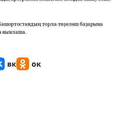
я. Башҡортостандың торлаҡ-төҙөлөш баҙарына
 яҡынлаша.