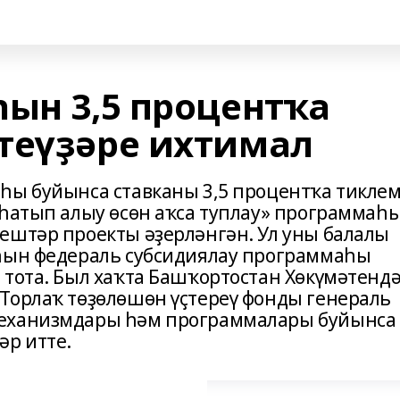
һын 3,5 процентҡа
теүҙәре ихтимал
һы буйынса ставканы 3,5 процентҡа тикле
 һатып алыу өсөн аҡса туплау» программаһ
ештәр проекты әҙерләнгән. Ул уны балалы
аһын федераль субсидиялау программаһы
 тота. Был хаҡта Башҡортостан Хөкүмәтенд
Торлаҡ төҙөлөшөн үҫтереү фонды генераль
механизмдары һәм программалары буйынса
әр итте.