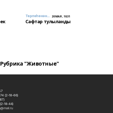
Төрлөһөнән...
20 МАЯ , 10:31
лек
Сафтар тулыланды
Рубрика "Животные"
57
74 (2-18-66)
87)
(2-18-44)
h@mail.ru