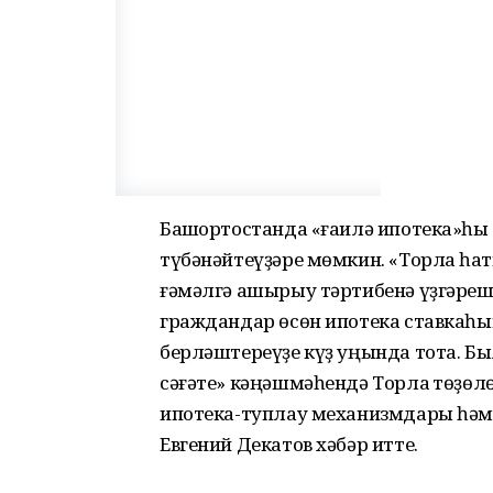
Башҡортостанда «ғаилә ипотека»һы 
түбәнәйтеүҙәре мөмкин. «Торлаҡ һа
ғәмәлгә ашырыу тәртибенә үҙгәреш
граждандар өсөн ипотека ставкаһ
берләштереүҙе күҙ уңында тота. Бы
сәғәте» кәңәшмәһендә Торлаҡ төҙө
ипотека-туплау механизмдары һә
Евгений Декатов хәбәр итте.