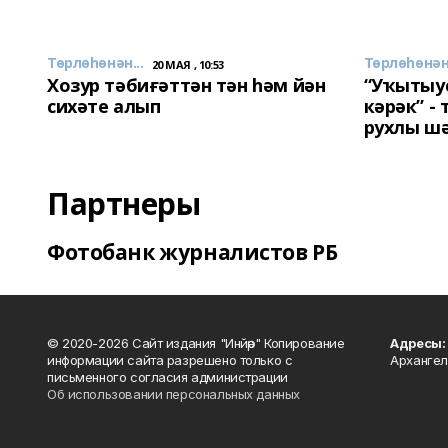
Төрлөһөнән...
Төрлөһөнән.
20 МАЯ , 10:53
Хозур тәбиғәттән тән һәм йән
“Уҡытыу
сихәте алып
кәрәк” -
рухлы ш
Партнеры
Фотобанк журналистов РБ
© 2020-2026 Сайт издания "Инйәр" Копирование
Адресы:
информации сайта разрешено только с
Архангел
письменного согласия администрации
Об использовании персональных данных