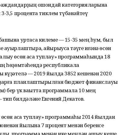
 граждандарҙың ошондай категорияларына
3-3,5 процентҡа тиклем түбәнәйтеү
башына уртаса килеме — 15-35 мең һум, был
е ауырлаштыра, айырыуса тәүге иғәнә өсөн
ып алыу өсөн аҡса туплау» программаһында 18
ың һөҙөмтәһендә республикала
ы күҙәтелә — 2019 йылда 3852 кешенән 2020
орҙарға планлаштырылған бюджет финанслауы
) бер үк ваҡытта программала 10 мең
 тип билдәләне Евгений Декатов.
 өсөн аҡса туплау» программаһы 2014 йылдан
юненән йылына 7 процент менән беренсе
нды, программа менән ике меңдән ашыу кеше