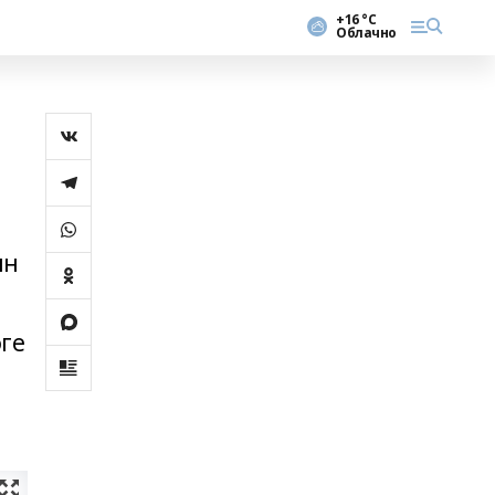
+16 °С
Облачно
м
ын
әге