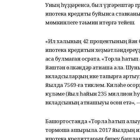
Уның һүҙҙәренсә, был үҙгәрештәр
ипотека кредиты буйынса ставканы 
мөмкинлеге тәьмин итергә тейеш.
«Ил халҡының 42 процентының йән 
ипотека кредитын хеҙмәтләндереүҙ
аҡса булмаған осраҡта. «Торлаҡ һат
йәштән өлкәндәр ҡатнаша ала. Шун
вкладсыларҙың ике тапҡырға артыу
йылда 7569-ға тиклем. Киләһе ос
күләме (йыл һайын 235 миллион һум
вкладсының ҡатнашыуы өсөн етә», —
Башҡортостанда «Торлаҡ һатып алыу
тормошҡа ашырыла. 2017 йылдың и
ипотека кредиттарын биреү башла