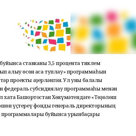
буйынса ставканы 3,5 процентҡа тиклем
тып алыу өсөн аҡса туплау» программаһын
тәр проекты әҙерләнгән. Ул уны балалы
ын федераль субсидиялау программаһы менән
л хаҡта Башҡортостан Хөкүмәтендәге «Төҙөлөш
лөшөн үҫтереү фонды генераль директорының
м программалары буйынса урынбаҫары