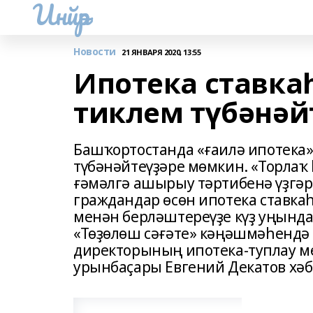
Инйәр
Новости
21 ЯНВАРЯ 2020, 13:55
Ипотека ставка
тиклем түбәнәй
Башҡортостанда «ғаилә ипотека»
түбәнәйтеүҙәре мөмкин. «Торлаҡ
ғәмәлгә ашырыу тәртибенә үҙгәр
граждандар өсөн ипотека ставк
менән берләштереүҙе күҙ уңында
«Төҙөлөш сәғәте» кәңәшмәһендә 
директорының ипотека-туплау 
урынбаҫары Евгений Декатов хәб