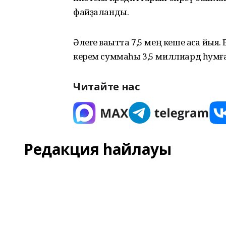
файҙаланды.
Әлеге ваҡытта 7,5 мең кеше аҡса йы
керем суммаһы 3,5 миллиард һумға
Читайте нас
Редакция һайлауы