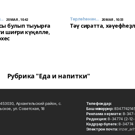
..
Төрлөһөнән...
20 МАЯ , 10:42
20 МАЯ , 10:33
сы булып тыуырға
Тәү сиратта, хәүефһеҙ
 ти шиғри күңелле,
әхес
Рубрика "Еда и напитки"
453030, Архангельский район, с.
Телефондар:
ьское, ул. Советская, 18
Баш мөхәррир:
834774214
Реклама хеҙмәте:
8-347-
Редакция:
8-34774 (2-12-
Кадрҙар бүлеге:
8-34774 
Электрон почта:
inzer_ar