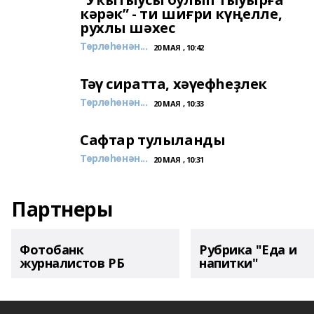
кәрәк” - ти шиғри күңелле,
рухлы шәхес
Төрлөһөнән...
20 МАЯ , 10:42
Тәү сиратта, хәүефһеҙлек
Төрлөһөнән...
20 МАЯ , 10:33
Сафтар тулыланды
Төрлөһөнән...
20 МАЯ , 10:31
Партнеры
Фотобанк
Рубрика "Еда и
журналистов РБ
напитки"