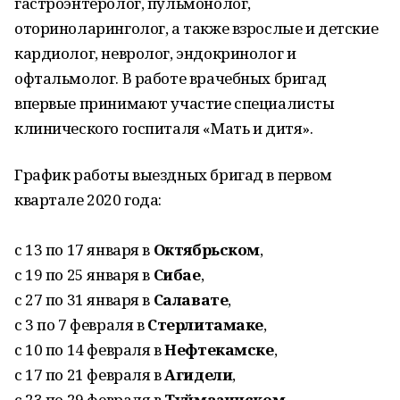
гастроэнтеролог, пульмонолог,
оториноларинголог, а также взрослые и детские
кардиолог, невролог, эндокринолог и
офтальмолог. В работе врачебных бригад
впервые принимают участие специалисты
клинического госпиталя «Мать и дитя».
График работы выездных бригад в первом
квартале 2020 года:
с 13 по 17 января в
Октябрьском
,
с 19 по 25 января в
Сибае
,
с 27 по 31 января в
Салавате
,
с 3 по 7 февраля в
Стерлитамаке
,
с 10 по 14 февраля в
Нефтекамске
,
с 17 по 21 февраля в
Агидели
,
с 23 по 29 февраля в
Туймазинском
,