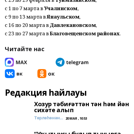
с 1 по 7 марта в
Учалинском
,
с 9 по 13 марта в
Янаульском
,
с 16 по 20 марта в
Давлекановском
,
с 23 по 27 марта в
Благовещенском районах
.
Читайте нас
Редакция һайлауы
Хозур тәбиғәттән тән һәм йән
сихәте алып
Төрлөһөнән...
20 МАЯ , 10:53
“Уҡытыусы булып тыуырға