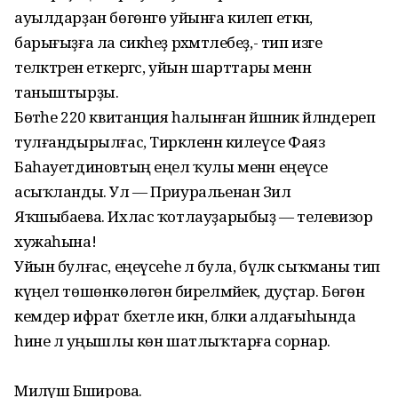
ауылдарҙан бөгөнгө уйынға килеп еткән,
барығыҙға ла сикһеҙ рәхмәтлебеҙ,- тип изге
теләктәрен еткергәс, уйын шарттары менән
таныштырҙы.
Бөтәһе 220 квитанция һалынған йәшник әйләндереп
тулғандырылғас, Тирәкленән килеүсе Фаяз
Баһауетдиновтың еңел ҡулы менән еңеүсе
асыҡланды. Ул — Приуральенан Зилә
Яҡшыбаева. Ихлас ҡотлауҙарыбыҙ — телевизор
хужаһына!
Уйын булғас, еңеүсеһе лә була, бүләк сыҡманы тип
күңел төшөнкөлөгөнә бирелмәйек, дуҫтар. Бөгөн
кемдер ифрат бәхетле икән, бәлки алдағыһында
һине лә уңышлы көн шатлыҡтарға сорнар.
Миләүшә Бәширова.