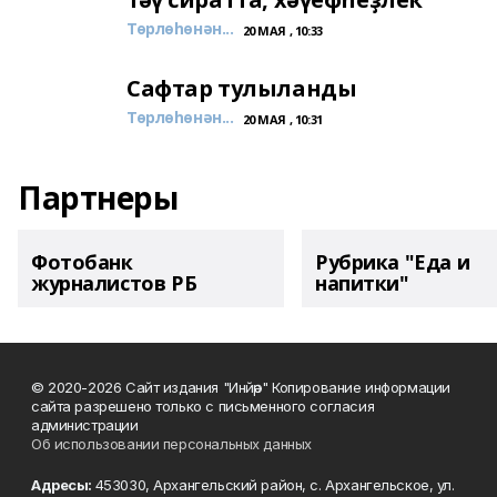
Төрлөһөнән...
20 МАЯ , 10:33
Сафтар тулыланды
Төрлөһөнән...
20 МАЯ , 10:31
Партнеры
Фотобанк
Рубрика "Еда и
журналистов РБ
напитки"
© 2020-2026 Сайт издания "Инйәр" Копирование информации
сайта разрешено только с письменного согласия
администрации
Об использовании персональных данных
Адресы:
453030, Архангельский район, с. Архангельское, ул.