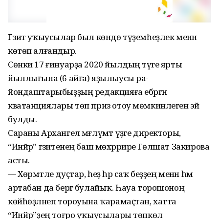
Гәзит уҡыусылар был көндө түҙемһеҙлек менән
көтөп алғандыр.
Сөнки 17 ғинуарҙа 2020 йылдың тәүге ярты
йыллығына (6 айға) яҙылыусы ра-
йондаштарыбыҙҙың редакцияға ебәргән
кватанциялары төп приз отоу мөмкинлегенә эйә
булды.
Сараны Архангел мәғлүмәт үҙәге директоры,
“Инйәр” гәзитенең баш мөхәррире Гөлшат Закирова
асты.
— Хөрмәтле дуҫтар, һеҙ һәр саҡ беҙҙең менән һәм
артабан да бергә булайыҡ. Һауа торошоноң
көйһөҙләнеп тороуына ҡарамаҫтан, хатта
“Инйәр”ҙең тоғро уҡыусылары төпкөл