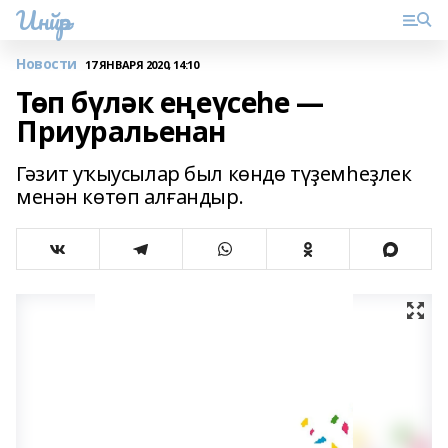
Инйәр
Новости
17 ЯНВАРЯ 2020, 14:10
Төп бүләк еңеүсеһе —
Приуральенан
Гәзит уҡыусылар был көндө түҙемһеҙлек
менән көтөп алғандыр.