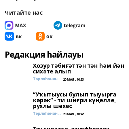
Читайте нас
Редакция һайлауы
Хозур тәбиғәттән тән һәм йән
сихәте алып
Төрлөһөнән...
20 МАЯ , 10:53
“Уҡытыусы булып тыуырға
кәрәк” - ти шиғри күңелле,
рухлы шәхес
Төрлөһөнән...
20 МАЯ , 10:42
Тәү сиратта, хәүефһеҙлек