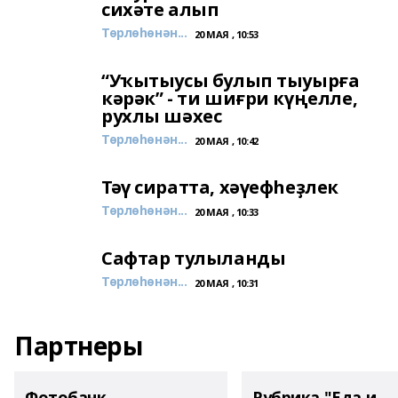
сихәте алып
Төрлөһөнән...
20 МАЯ , 10:53
“Уҡытыусы булып тыуырға
кәрәк” - ти шиғри күңелле,
рухлы шәхес
Төрлөһөнән...
20 МАЯ , 10:42
Тәү сиратта, хәүефһеҙлек
Төрлөһөнән...
20 МАЯ , 10:33
Сафтар тулыланды
Төрлөһөнән...
20 МАЯ , 10:31
Партнеры
Фотобанк
Рубрика "Еда и