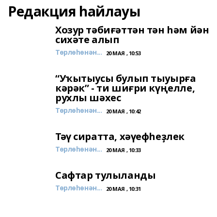
Редакция һайлауы
Хозур тәбиғәттән тән һәм йән
сихәте алып
Төрлөһөнән...
20 МАЯ , 10:53
“Уҡытыусы булып тыуырға
кәрәк” - ти шиғри күңелле,
рухлы шәхес
Төрлөһөнән...
20 МАЯ , 10:42
Тәү сиратта, хәүефһеҙлек
Төрлөһөнән...
20 МАЯ , 10:33
Сафтар тулыланды
Төрлөһөнән...
20 МАЯ , 10:31