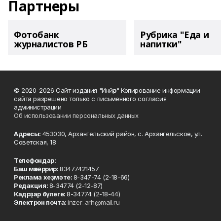
Партнеры
Фотобанк
Рубрика "Еда и
журналистов РБ
напитки"
© 2020-2026 Сайт издания "Инйәр" Копирование информации
сайта разрешено только с письменного согласия
администрации
Об использовании персональных данных
Адресы:
453030, Архангельский район, с. Архангельское, ул.
Советская, 18
Телефондар:
Баш мөхәррир:
83477421457
Реклама хеҙмәте:
8-347-74 (2-18-66)
Редакция:
8-34774 (2-12-87)
Кадрҙар бүлеге:
8-34774 (2-18-44)
Электрон почта:
inzer_arh@mail.ru