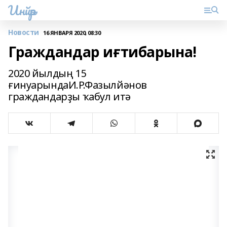
Инйәр
Новости
16 ЯНВАРЯ 2020, 08:30
Граждандар иғтибарына!
2020 йылдың 15
ғинуарындаИ.Р.Фазылйәнов
граждандарҙы ҡабул итә