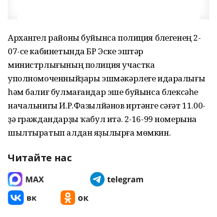
Архангел районы буйынса полиция бүлегенең 2-
07-се кабинетында БР Эске эштәр
министрлығының полиция участка
уполномоченныйҙары эшмәкәрлеге идаралығы
һәм балиғ булмағандар эше буйынса бүлексәһе
начальнигы И.Р.Фазылйәнов иртәнге сәғәт 11.00-
ҙә граждандарҙы ҡабул итә. 2-16-99 номерына
шылтыратып алдан яҙылырға мөмкин.
Читайте нас