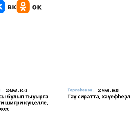
..
Төрлөһөнән...
20 МАЯ , 10:42
20 МАЯ , 10:33
сы булып тыуырға
Тәү сиратта, хәүефһеҙ
 ти шиғри күңелле,
әхес