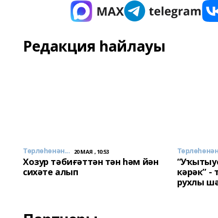
Редакция һайлауы
Төрлөһөнән...
Төрлөһөнән.
20 МАЯ , 10:53
Хозур тәбиғәттән тән һәм йән
“Уҡытыу
сихәте алып
кәрәк” -
рухлы ш