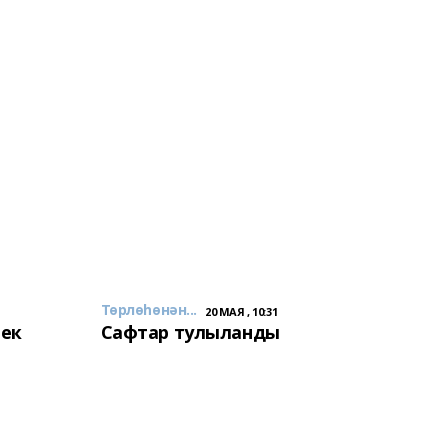
Төрлөһөнән...
20 МАЯ , 10:31
лек
Сафтар тулыланды