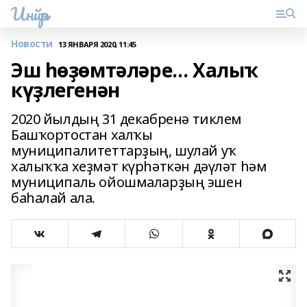
Инйәр
Новости
13 ЯНВАРЯ 2020, 11:45
Эш һөҙөмтәләре… Халыҡ
күҙлегенән
2020 йылдың 31 декабренә тиклем
Башҡортостан халҡы
муниципалитеттарҙың, шулай уҡ
халыҡҡа хеҙмәт күрһәткән дәүләт һәм
муниципаль ойошмаларҙың эшен
баһалай ала.