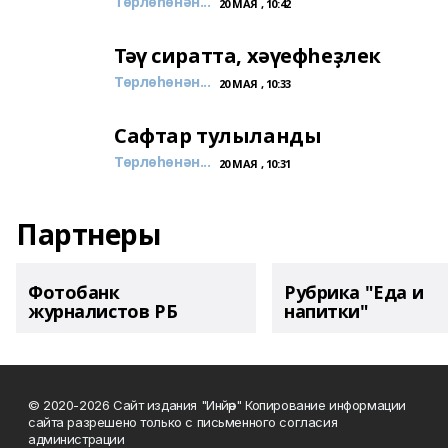
Төрлөһөнән...
20 МАЯ , 10:42
Тәү сиратта, хәүефһеҙлек
Төрлөһөнән...
20 МАЯ , 10:33
Сафтар тулыланды
Төрлөһөнән...
20 МАЯ , 10:31
Партнеры
Фотобанк
Рубрика "Еда и
журналистов РБ
напитки"
© 2020-2026 Сайт издания "Инйәр" Копирование информации
сайта разрешено только с письменного согласия
администрации