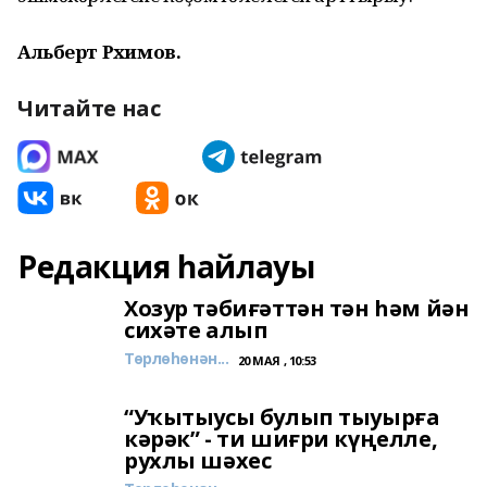
Альберт Рәхимов.
Читайте нас
Редакция һайлауы
Хозур тәбиғәттән тән һәм йән
сихәте алып
Төрлөһөнән...
20 МАЯ , 10:53
“Уҡытыусы булып тыуырға
кәрәк” - ти шиғри күңелле,
рухлы шәхес