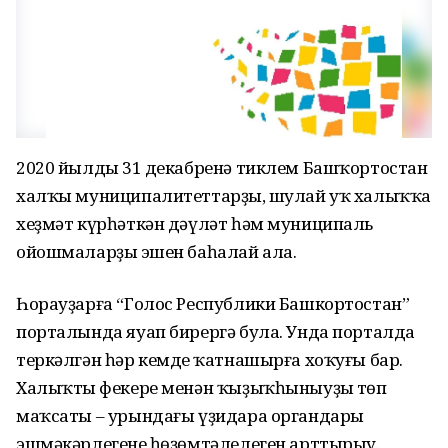
2020 йылдың 31 декабренә тиклем Башҡортостан
халҡы муниципалитеттарҙың, шулай уҡ халыҡҡа
хеҙмәт күрһәткән дәүләт һәм муниципаль
ойошмаларҙың эшен баһалай ала.
Һорауҙарға “Голос Республики Башкортостан”
порталында яуап бирергә була. Унда порталда
теркәлгән һәр кемдең ҡатнашырға хоҡуғы бар.
Халыҡтың фекере менән ҡыҙыҡһыныуҙың төп
маҡсаты – урындағы үҙидара органдары
эшмәкәрлегенең һөҙөмтәлелеген арттырыу.