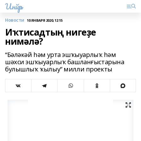
Инйәр
Новости
10 ЯНВАРЯ 2020, 12:15
Иҡтисадтың нигеҙе
нимәлә?
“Бәләкәй һәм урта эшҡыуарлыҡ һәм
шәхси эшҡыуарлыҡ башланғыстарына
булышлыҡ ҡылыу” милли проекты