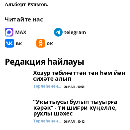
Альберт Рәхимов.
Читайте нас
Редакция һайлауы
Хозур тәбиғәттән тән һәм йән
сихәте алып
Төрлөһөнән...
20 МАЯ , 10:53
“Уҡытыусы булып тыуырға
кәрәк” - ти шиғри күңелле,
рухлы шәхес
Төрлөһөнән...
20 МАЯ , 10:42