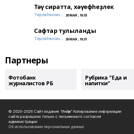
Тәү сиратта, хәүефһеҙлек
Төрлөһөнән...
20 МАЯ , 10:33
Сафтар тулыланды
Төрлөһөнән...
20 МАЯ , 10:31
Партнеры
Фотобанк
Рубрика "Еда и
журналистов РБ
напитки"
© 2020-2026 Сайт издания "Инйәр" Копирование информации
сайта разрешено только с письменного согласия
администрации
Об использовании персональных данных