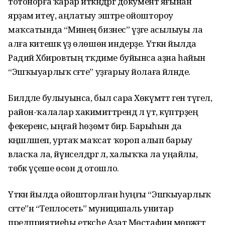
тотонорға ҡарар иткәндәргә документ яғынан
ярҙам итеү, аңлатыу эштәре ойоштороу
маҡсатында “Минең бизнес” үҙәге асылыуы ла
алға китешкә үҙ өлөшөн индерҙе. Үткән йылда
Радий Хәбировтың тәҡдиме буйынса аҙна һайын
“Эшҡыуарлыҡ сәғәте” уҙғарыу йолаға әйләнде.
Билдәле булыуынса, был сара Хөкүмәттә генә түгел,
район-ҡалалар хакимиәттәрендә лә үтә, күптәрҙең
фекеренсә, ыңғай һөҙөмтә бирә. Барыһын да
кәңәшләшеп, уртаҡ маҡсат ҡороп алып барыу
власҡа ла, йүнселдәргә лә, халыҡҡа ла уңайлы,
төбәк үҫеше өсөн дә отошло.
Үткән йылда ойошторлған һуңғы “Эшҡыуарлыҡ
сәғәте”нә “Теплосеть” муниципаль унитар
предприятиеһы етәксһе Азат Мөстафин мөрәжәғәт