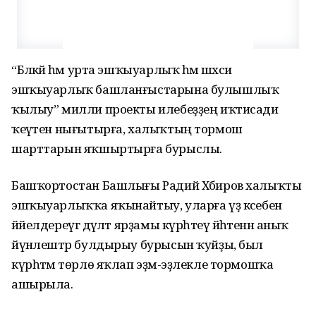
“Бәләкәй һәм урта эшҡыуарлыҡ һәм шәхси
эшҡыуарлыҡ башланғыстарына булышлыҡ
ҡылыу” милли проекты илебеҙҙең иҡтисади
ҡеүәтен нығытырға, халыҡтың тормош
шарттарын яҡшыртырға бурыслы.
Башҡортостан Башлығы Радий Хәбиров халыҡты
эшҡыуарлыҡҡа яҡынайтыу, уларға үҙ кәсебен
йәйелдереүгә дәүләт ярҙамы күрһәтеү йәһәтенән аныҡ
йүнәлештәр булдырыу бурысын ҡуйҙы, был
күрһәтмә төрлө яҡлап эҙмә-эҙлекле тормошҡа
ашырыла.