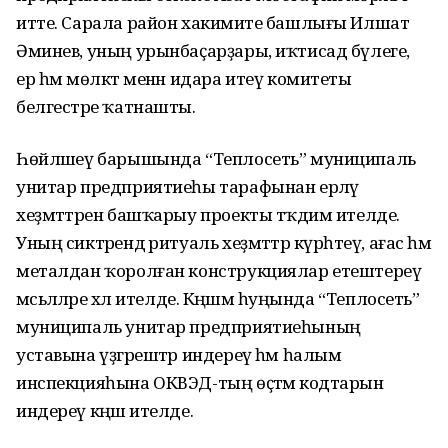
итте. Сарала район хакимиәте башлығы Илшат
Әминев, уның урынбаҫарҙары, иҡтисад бүлеге,
ер һәм мөлкәт менән идара итеү комитеты
белгестәре ҡатнашты.
Һөйләшеү барышында “Теплосеть” муниципаль
унитар предприятиеһы тарафынан ерләү
хеҙмәттәрен башҡарыу проекты тәҡдим ителде.
Уның сиктәрендә ритуаль хеҙмәттәр күрһәтеү, ағас һәм
металдан ҡоролған конструкциялар етештереү
мәсьәләләре хәл ителде. Кәңәшмә һуңында “Теплосеть”
муниципаль унитар предприятиеһының
уставына үҙгәрештәр индереү һәм һалым
инспекцияһына ОКВЭД-тың өҫтәмә кодтарын
индереү кәңәш ителде.