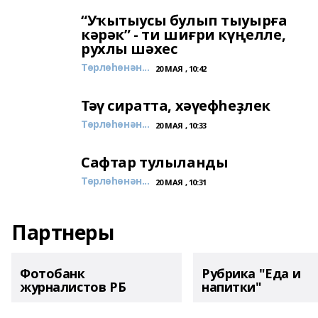
“Уҡытыусы булып тыуырға
кәрәк” - ти шиғри күңелле,
рухлы шәхес
Төрлөһөнән...
20 МАЯ , 10:42
Тәү сиратта, хәүефһеҙлек
Төрлөһөнән...
20 МАЯ , 10:33
Сафтар тулыланды
Төрлөһөнән...
20 МАЯ , 10:31
Партнеры
Фотобанк
Рубрика "Еда и
журналистов РБ
напитки"