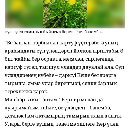
Өс үләндең тамырын йыйығыҙ: беренсеһе - бәпембә...
“Беҙ бәпләп, тәрбиәләп картуф үҫтерәбеҙ, ә уның
араһындағы сүп үләндәрен йолҡоп ырғытабыҙ. Ә
бит ҡайһы бер осраҡта, мәҫәлән, сирләгәндә,
картуф түгел, тап шул үләндәр дауалай ала. Сүп
үләндәренең күбеһе – дарыу! Кеше бөтөрөргә
тырыша, әммә улар бирешмәй, сөнки барлыҡ
тереклеккә кәрәк.
Мин һәр ваҡыт әйтәм: “Бер сир менән дә
ауырымайым тиһәгеҙ, өс үләндең – бәпембә,
дегәнәк һәм аҡтамырҙың тамырын ҡаҙып алығыҙ.
Уларҙы бергә ҡушып, төнәтмә эшләгеҙ. Һәр үлән