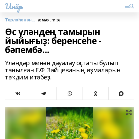
Инйәр
Төрлөһөнән...
20 МАЯ , 11:06
Өс үләндең тамырын
йыйығыҙ: беренсеһе -
бәпембә...
Үләндәр менән дауалау оҫтаһы булып
танылған Е.Ф. Зайцеваның яҙмаларын
тәҡдим итәбеҙ.