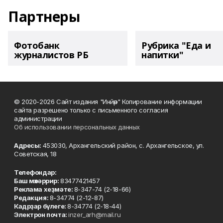
Партнеры
Фотобанк
Рубрика "Еда и
журналистов РБ
напитки"
© 2020-2026 Сайт издания "Инйәр" Копирование информации
сайта разрешено только с письменного согласия
администрации
Об использовании персональных данных
Адресы:
453030, Архангельский район, с. Архангельское, ул.
Советская, 18
Телефондар:
Баш мөхәррир:
83477421457
Реклама хеҙмәте:
8-347-74 (2-18-66)
Редакция:
8-34774 (2-12-87)
Кадрҙар бүлеге:
8-34774 (2-18-44)
Электрон почта:
inzer_arh@mail.ru