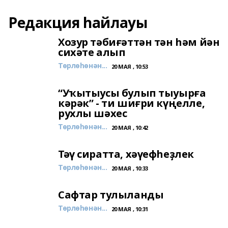
Редакция һайлауы
Хозур тәбиғәттән тән һәм йән
сихәте алып
Төрлөһөнән...
20 МАЯ , 10:53
“Уҡытыусы булып тыуырға
кәрәк” - ти шиғри күңелле,
рухлы шәхес
Төрлөһөнән...
20 МАЯ , 10:42
Тәү сиратта, хәүефһеҙлек
Төрлөһөнән...
20 МАЯ , 10:33
Сафтар тулыланды
Төрлөһөнән...
20 МАЯ , 10:31