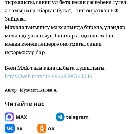
тырышығыҙ, сөнки ул бөтә көсөн сәскәһенә түгел,
ә тамырына ебәргән була", - тип өйрәткән Е.Ф.
Зайцева.
Мәҡәлә танышыу маҡсатында бирелә, үләндәр
менән дауаланыуҙы башлар алдынан табип
менән кәңәшләшергә онотмағыҙ, сөнки
иҫкәрмәләр бар.
Беҙҙең МАХ-тағы каналыбыҙға ҡушылығыҙ
https://web.max.ru/-69468596543546
Автор:
Мухаметьянова А.
Читайте нас