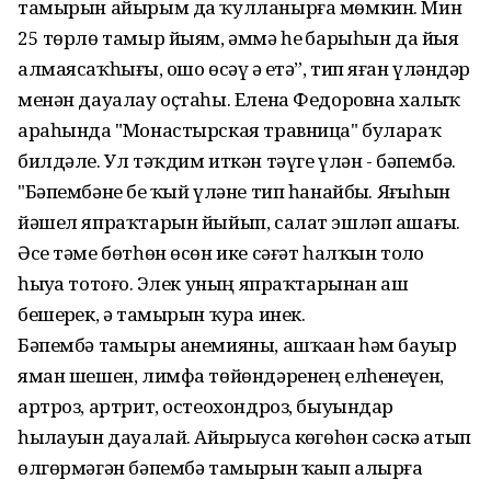
тамырын айырым да ҡулланырға мөмкин. Мин
25 төрлө тамыр йыям, әммә һеҙ барыһын да йыя
алмаясаҡһығыҙ, ошо өсәү ҙә етә”, тип яҙған үләндәр
менән дауалау оҫтаһы. Елена Федоровна халыҡ
араһында "Монастырская травница" булараҡ
билдәле. Ул тәҡдим иткән тәүге үлән - бәпембә.
"Бәпембәне беҙ ҡый үләне тип һанайбыҙ. Яҙғыһын
йәшел япраҡтарын йыйып, салат эшләп ашағыҙ.
Әсе тәме бөтһөн өсөн ике сәғәт һалҡын тоҙло
һыуҙа тотоғоҙ. Элек уның япраҡтарынан аш
бешерҙек, ә тамырын ҡура инек.
Бәпембә тамыры анемияны, ашҡаҙан һәм бауыр
яман шешен, лимфа төйөндәренең елһенеүен,
артроз, артрит, остеохондроз, быуындар
һыҙлауын дауалай. Айырыуса көҙгөһөн сәскә атып
өлгөрмәгән бәпембә тамырын ҡаҙып алырға