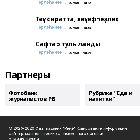
Төрлөһөнән...
20 МАЯ , 10:42
Тәү сиратта, хәүефһеҙлек
Төрлөһөнән...
20 МАЯ , 10:33
Сафтар тулыланды
Төрлөһөнән...
20 МАЯ , 10:31
Партнеры
Фотобанк
Рубрика "Еда и
журналистов РБ
напитки"
© 2020-2026 Сайт издания "Инйәр" Копирование информации
сайта разрешено только с письменного согласия
администрации