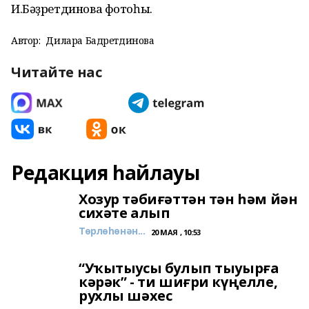
И.Бәҙретдинова фотоһы.
Автор:
Дилара Бадретдинова
Читайте нас
Редакция һайлауы
Хозур тәбиғәттән тән һәм йән
сихәте алып
Төрлөһөнән...
20 МАЯ , 10:53
“Уҡытыусы булып тыуырға
кәрәк” - ти шиғри күңелле,
рухлы шәхес