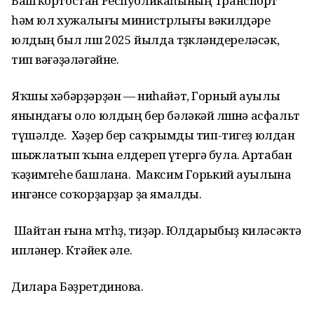
Башҡортостан Республикаһының Транспорт
һәм юл хужалығы министрлығы вәкилдәре
юлдың был өлөшө 2025 йылда төҙөкләндереләсәк,
тип вәғәҙәләгәйне.
Яҡшы хәбәрҙәрҙән — ниһайәт, Горный ауылы
янындағы оло юлдың бер бәләкәй өлөшөнә асфальт
түшәлде. Хәҙер бер саҡрымды тип-тигеҙ юлдан
шыжлатып ҡына елдереп үтергә була. Артабан
ҡәҙимгеһе башлана. Максим Горький ауылына
ингәнсе соҡорҙарҙар ҙа ямалды.
Шайтан ғына өмөтһөҙ, тиҙәр. Юлдарыбыҙ киләсәктә
ипләнер. Көтәйек әле.
Дилара Бәҙретдинова.