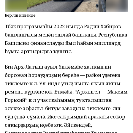
Бер өлөшө ипләнде
Төбәк программаһы 2022 йылда Радий Хәбиров
башланғысы менән эшләй башланы. Республика
Башлығы финанслауҙы йыл һайын миллиард
һумға арттырырға ҡушты.
Бөгөн Арх-Латыш ауыл биләмәһе халҡын иң
борсоған һорауҙарҙың береһе — район үҙәгенә
тиклемге юл. Ул инде утыҙ йылға яҡын яҡшы
ремонт күргәне юҡ. Етмәһә, “Архангел — Максим
Горький” юл участкаһының туҡталыштан
элекке асфальт-битум заводына тиклемге өлөшө —
сүп өҫтөнә сүмәлә. Ике саҡрымдай аралағы соҡор-
саҡырҙарҙың иҫәбе юҡ. Әйткәндәй,