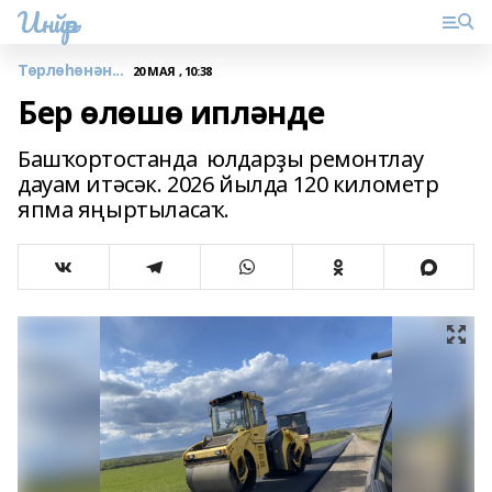
Инйәр
Төрлөһөнән...
20 МАЯ , 10:38
Бер өлөшө ипләнде
Башҡортостанда юлдарҙы ремонтлау
дауам итәсәк. 2026 йылда 120 километр
япма яңыртыласаҡ.