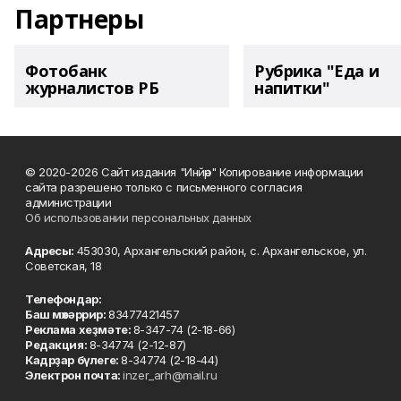
Партнеры
Фотобанк
Рубрика "Еда и
журналистов РБ
напитки"
© 2020-2026 Сайт издания "Инйәр" Копирование информации
сайта разрешено только с письменного согласия
администрации
Об использовании персональных данных
Адресы:
453030, Архангельский район, с. Архангельское, ул.
Советская, 18
Телефондар:
Баш мөхәррир:
83477421457
Реклама хеҙмәте:
8-347-74 (2-18-66)
Редакция:
8-34774 (2-12-87)
Кадрҙар бүлеге:
8-34774 (2-18-44)
Электрон почта:
inzer_arh@mail.ru