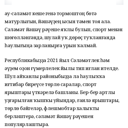
Һау-сәләмәт кеше генә тормоштоң бөтә
матурлығын, йәшәүҙең ысын тәмен тоя ала.
Сәләмәт йәшәү рәүеше яҡлы булып, спорт менән
шөғөлләнгәндә, шулай уҡ дөрөҫ туҡланғанда
һаулығыңа зарланырға урын ҡалмай.
Республикабыҙҙа 2021 йыл Сәләмәтлек һәм
әүҙем оҙон ғүмерлелек йылы тип иғлан ителде.
Шул айҡанлы районыбыҙҙа ла һаулыҡҡа
иғтибар биреүсе төрлө саралар, спорт
ярыштары үткәрелә башланы. Бер-бер артлы
уҙғарылған ҡышҡы уйындар, ғаилә ярыштары,
төрлө бәйгеләр, флешмобтар халыҡты
берләштерә, сәләмәт йәшәү рәүешен
популярлаштыра.