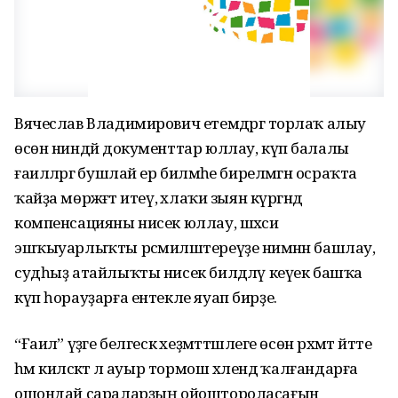
Вячеслав Владимирович етемдәргә торлаҡ алыу
өсөн ниндәй документтар юллау, күп балалы
ғаиләләргә бушлай ер биләмәһе бирелмәгән осраҡта
ҡайҙа мөрәжәғәт итеү, әхлаҡи зыян күргәндә
компенсацияны нисек юллау, шәхси
эшҡыуарлыҡты рәсмиләштереүҙе нимәнән башлау,
судһыҙ атайлыҡты нисек билдәләү кеүек башҡа
күп һорауҙарға ентекле яуап бирҙе.
“Ғаилә” үҙәге белгескә хеҙмәттәшлеге өсөн рәхмәт әйтте
һәм киләсәктә лә ауыр тормош хәлендә ҡалғандарға
ошондай сараларҙың ойоштороласағын