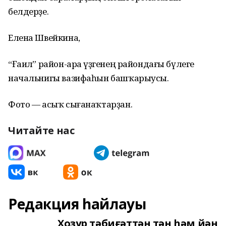
белдерҙе.
Елена Швейкина,
“Ғаилә” район-ара үҙәгенең райондағы бүлеге
начальнигы вазифаһын башҡарыусы.
Фото — асыҡ сығанаҡтарҙан.
Читайте нас
Редакция һайлауы
Хозур тәбиғәттән тән һәм йән