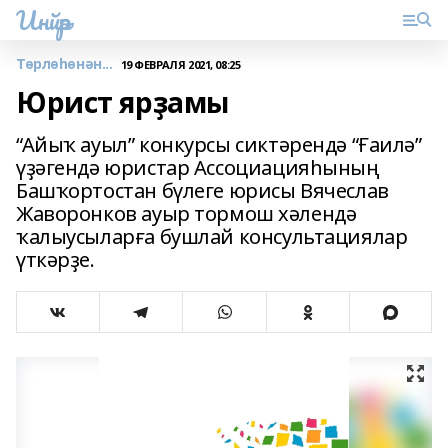
Инйәр
Төрлөһөнән...
19 ФЕВРАЛЯ 2021, 08:25
Юрист ярҙамы
“Айыҡ ауыл” конкурсы сиктәрендә “Ғаилә”
үҙәгендә юристар Ассоциацияһының
Башҡортостан бүлеге юрисы Вячеслав
Жаворонков ауыр тормош хәлендә
ҡалыусыларға бушлай консультациялар
үткәрҙе.