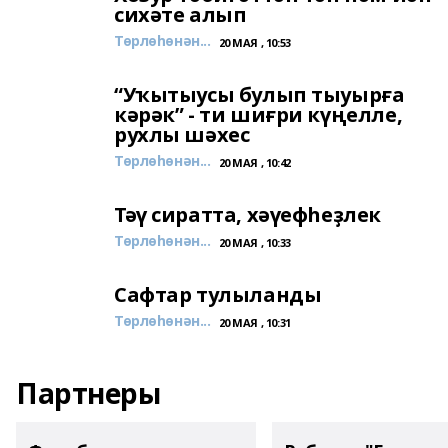
сихәте алып
Төрлөһөнән...
20 МАЯ , 10:53
“Уҡытыусы булып тыуырға
кәрәк” - ти шиғри күңелле,
рухлы шәхес
Төрлөһөнән...
20 МАЯ , 10:42
Тәү сиратта, хәүефһеҙлек
Төрлөһөнән...
20 МАЯ , 10:33
Сафтар тулыланды
Төрлөһөнән...
20 МАЯ , 10:31
Партнеры