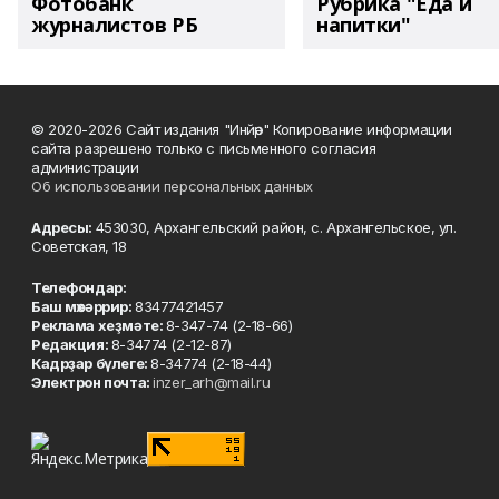
Фотобанк
Рубрика "Еда и
журналистов РБ
напитки"
© 2020-2026 Сайт издания "Инйәр" Копирование информации
сайта разрешено только с письменного согласия
администрации
Об использовании персональных данных
Адресы:
453030, Архангельский район, с. Архангельское, ул.
Советская, 18
Телефондар:
Баш мөхәррир:
83477421457
Реклама хеҙмәте:
8-347-74 (2-18-66)
Редакция:
8-34774 (2-12-87)
Кадрҙар бүлеге:
8-34774 (2-18-44)
Электрон почта:
inzer_arh@mail.ru