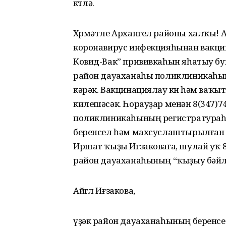
көтөлә.
Хөрмәтле Архангел районы халҡы! 
коронавирус инфекцияһынан вакци
Ковид-Вак” прививкаһын яһатыу буш
район дауаханаһы поликлиникаһы
кәрәк. Вакцинациялау көнө һәм ваҡ
килешәсәк. Һорауҙар менән 8(347)7
поликлиникаһының регистратураһын
беренсел һәм махсуслаштырылған м
Иршат ҡыҙы Игзаковаға, шулай уҡ 8
район дауаханаһының “ҡыҙыу бәйлән
Айгөл Иғзакова,
үҙәк район дауаханаһының беренс