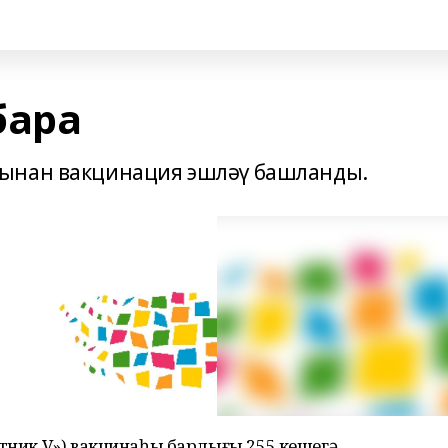
бара
һынан вакцинация эшләү башланды.
утник V») вакцинаһы барлығы 255 кешегә