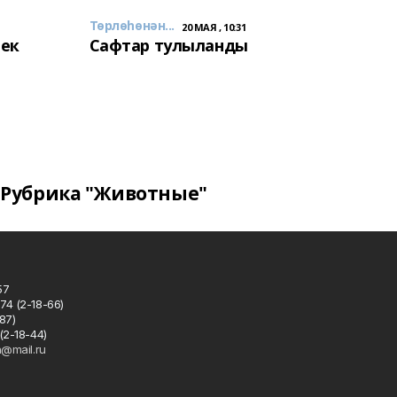
Төрлөһөнән...
20 МАЯ , 10:31
лек
Сафтар тулыланды
Рубрика "Животные"
57
74 (2-18-66)
87)
(2-18-44)
h@mail.ru