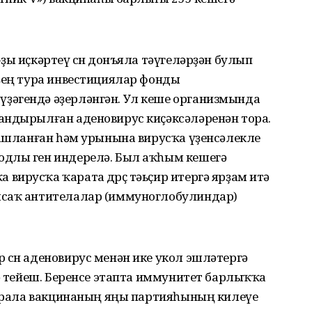
ы иҫкәртеү өсөн донъяла тәүгеләрҙән булып
йҙең тура инвестициялар фонды
ҙәгендә әҙерләнгән. Ул кеше организмында
андырылған аденовирус киҫәксәләренән тора.
ташланған һәм урынына вирусҡа үҙенсәлекле
одлы ген индерелә. Был аҡһым кешегә
ирусҡа ҡарата дөрөҫ тәьҫир итергә ярҙам итә
ясаҡ антителалар (иммуноглобулиндар)
сөн аденовирус менән ике укол эшләтергә
гә тейеш. Беренсе этапта иммунитет барлыҡҡа
н арала вакцинаның яңы партияһының килеүе