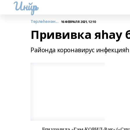
Инйәр
Төрлөһөнән...
16 ФЕВРАЛЯ 2021, 12:10
Прививка яһау 
Районда коронавирус инфекция
Бөгөн урында «Гам-КОВИД-Вак» («Сп