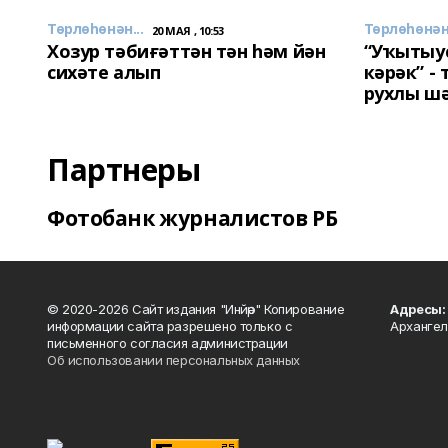
Төрлөһөнән...
Төрлөһөнән.
20 МАЯ , 10:53
Хозур тәбиғәттән тән һәм йән
“Уҡытыу
сихәте алып
кәрәк” -
рухлы ш
Партнеры
Фотобанк журналистов РБ
© 2020-2026 Сайт издания "Инйәр" Копирование
Адресы:
информации сайта разрешено только с
Архангел
письменного согласия администрации
Об использовании персональных данных