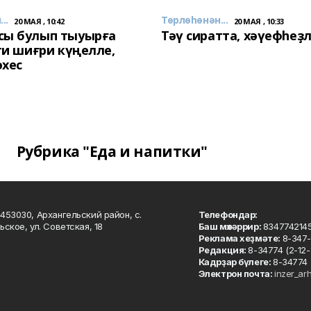
..
Төрлөһөнән...
20 МАЯ , 10:42
20 МАЯ , 10:33
сы булып тыуырға
Тәү сиратта, хәүефһеҙ
 ти шиғри күңелле,
әхес
Рубрика "Еда и напитки"
453030, Архангельский район, с.
Телефондар:
ьское, ул. Советская, 18
Баш мөхәррир:
834774214
Реклама хеҙмәте:
8-347-
Редакция:
8-34774 (2-12-
Кадрҙар бүлеге:
8-34774 
Электрон почта:
inzer_ar