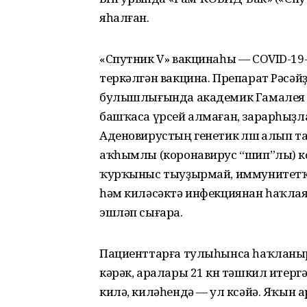
яһалған.
«Спутник V» вакцинаһы — COVID-19-ҙ
теркәлгән вакцина. Препарат Рәсә
булышлығында академик Гамалея ү
башҡаса үрсей алмаған, зарарһыҙл
Аденовирустың генетик өлөшө алып 
аҡһымлы (коронавирус “шип”лы) к
ҡурҡыныс тыуҙырмай, иммунитетҡа в
һәм киләсәктә инфекциянан һаҡла
эшләп сығара.
Пациенттарға тулыһынса һаҡланыр ө
кәрәк, аралары 21 көн тәшкил итер
килә, киләһендә — ул көсәйә. Яҡы