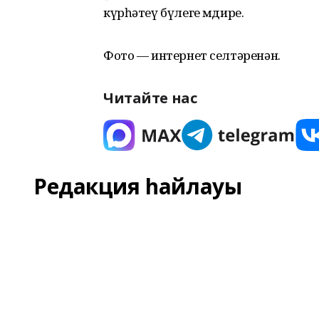
күрһәтеү бүлеге мөдире.
Фото — интернет селтәренән.
Читайте нас
Редакция һайлауы