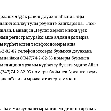
Архангел үҙәк район дауаханаһында яңы
нация эшләү тулы рәүештә башҡарыла. “Гам-
лай. Бының өсөн Дәүләт хеҙмәте йәки үҙәк
ның регистратураһы аша алдан яҙылырға
ыты күрһәтелгән телефон номеры аша
4-2-82-82 телефон номеры буйынса дауахана
а йәки 8(347)74-2-82-35 номеры буйынса
едицина ярҙамы күрһәтеү бүлеге мөдире Айгөл
(347)74-2-82-95 номеры буйынса Архангел үҙәк
еш”енә лә мөрәжәғәт итергә мөмкин.
ел һәм махсуслаштырылған медицина ярҙамы