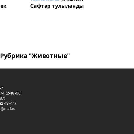
лек
Сафтар тулыланды
Рубрика "Животные"
57
74 (2-18-66)
87)
(2-18-44)
h@mail.ru