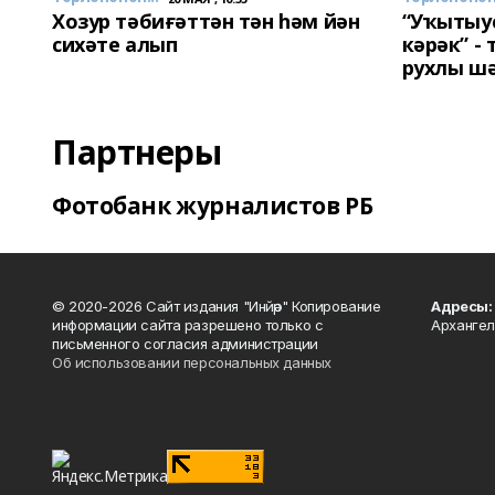
Хозур тәбиғәттән тән һәм йән
“Уҡытыу
сихәте алып
кәрәк” -
рухлы ш
Партнеры
Фотобанк журналистов РБ
© 2020-2026 Сайт издания "Инйәр" Копирование
Адресы:
информации сайта разрешено только с
Архангел
письменного согласия администрации
Об использовании персональных данных