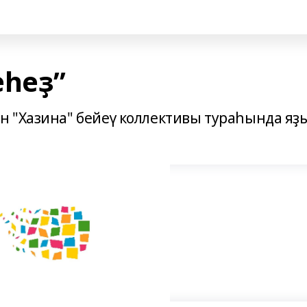
еһеҙ”
 "Хазина" бейеү коллективы тураһында яҙ