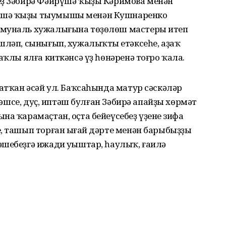
еҙ Зәбирә Фәйрүшә ҡыҙы Кәримова менән
үшә ҡыҙы тыумышы менән Кушнаренко
ммуналь хужалығына төҙөлөш мастеры итеп
шләп, сынығып, хужалыҡтың етәксеһе, аҙаҡ
аҡлы ялға киткәнсә үҙ һөнәренә тоғро ҡала.
ратҡан әсәй ул. Баҡсаһында матур сәскәләр
әңәшсе, дуҫ, иптәш булған Зәбирә апайҙы хөрмәт
а ҡарамаҫтан, оҫта бейеүсебеҙ үҙенең зифа
, ташып торған ыңғай дәрте менән барыбыҙҙы
шебеҙгә ижади уңыштар, һаулыҡ, ғаилә