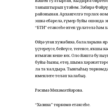
йәшен тултырған, ҡыҙҙарға биргеһ
таныштырып үтәйем. Зәбирә Фәйр
районынан. Архангелгә торлаҡ-ко
эшкә ебәрелә, ғүмер буйы ошонда э
“БТИ” етәксеһе итеп үрләтелә һәм х
Өйҙә уңған хужабикә, балаларына я
үҫтереүсе, бейеүсе, тегенсе, яҡшы к
итмәгән кеше юҡ. Оло йәштә булыуын
буйы-һыны, етеҙ, шыма хәрәкәттәре
ла таң ҡалдыра. Тынғыһыҙ төркөмдә
именлеге теләп ҡалабыҙ.
Рәсимә Мөхәмәтйәрова.
“Хазина” төркөмө етәксеһе.