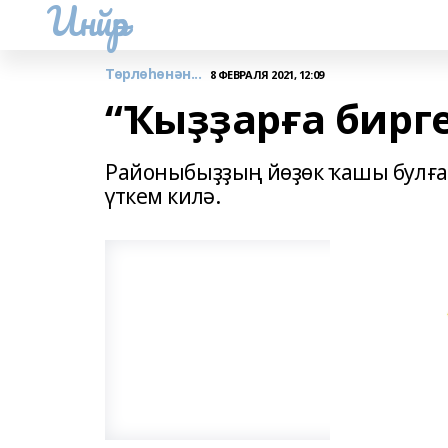
Инйәр
Төрлөһөнән...
8 ФЕВРАЛЯ 2021, 12:09
“Ҡыҙҙарға бирг
Районыбыҙҙың йөҙөк ҡашы булған
үткем килә.