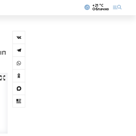
+21 °С
Облачно
ып