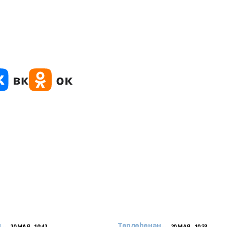
..
Төрлөһөнән...
20 МАЯ , 10:42
20 МАЯ , 10:33