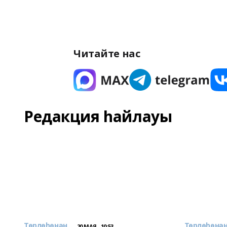
Читайте нас
Редакция һайлауы
Төрлөһөнән...
Төрлөһөнән.
20 МАЯ , 10:53