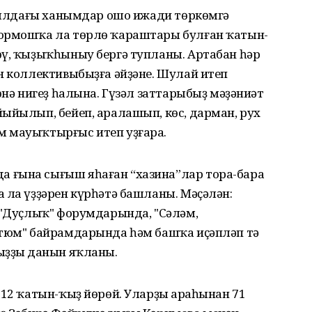
ы ялдағы ханымдар ошо ижади төркөмгә
тормошҡа ла төрлө ҡараштары булған ҡатын-
өү, ҡыҙыҡһыныу бергә тупланы. Артабан һәр
н коллективыбыҙға әйҙәне. Шулай итеп
өнә нигеҙ һалына. Гүзәл заттарыбыҙ мәҙәниәт
ыйылып, бейеп, аралашып, көс, дарман, рух
м мауыҡтырғыс итеп уҙғара.
 ғына сығыш яһаған “хазина”лар тора-бара
 ла үҙҙәрен күрһәтә башланы. Мәҫәлән:
 "Дуҫлыҡ" форумдарында, "Сәләм,
стюм" байрамдарында һәм башҡа иҫәпләп тә
ыҙҙың данын яҡланы.
-12 ҡатын-ҡыҙ йөрөй. Уларҙың араһынан 71