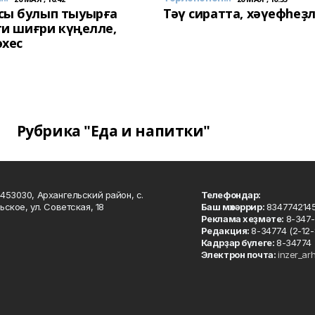
сы булып тыуырға
Тәү сиратта, хәүефһеҙ
 ти шиғри күңелле,
әхес
Рубрика "Еда и напитки"
453030, Архангельский район, с.
Телефондар:
ьское, ул. Советская, 18
Баш мөхәррир:
834774214
Реклама хеҙмәте:
8-347-
Редакция:
8-34774 (2-12-
Кадрҙар бүлеге:
8-34774 
Электрон почта:
inzer_ar