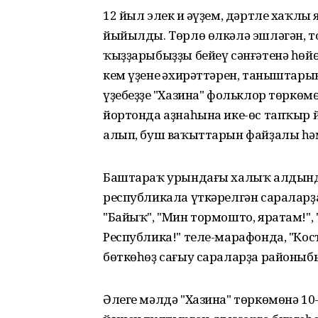
12 йыл элек иң әүҙем, дәртле хаҡл
йыйылды. Төрлө өлкәлә эшләгән, 
ҡыҙҙарыбыҙҙы бейеү сәнғәтенә һөй
кем үҙенең әхирәттәрен, таныштары
үҙебеҙҙең "Хазина" фольклор төркөм
йортонда аҙнаһына ике-өс тапҡыр й
алып, буш ваҡыттарын файҙалы һә
Баштараҡ урындағы халыҡ алдында
республикала үткәрелгән сараларҙа
"Байыҡ", "Мин тормошто, яратам!",
Республика!" теле-марафонда, "Ко
бөткөһөҙ сағыу сараларҙа районыб
Әлеге мәлдә "Хазина" төркөмөнә 10