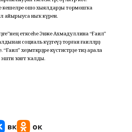
е кешеләре ошо хыялдарҙы тормошҡа
был айырыуса ныҡ күренә.
әге”нең етәксеһе Энже Ахмадуллина “Ғаилә”
дынан социаль күҙәтеүҙә торған ғаиләләрҙә
. “Ғаилә” хеҙмәткәрҙәре күстәнәстәрҙе тиҙ арала
эштән ҡәнәғәт ҡалды.