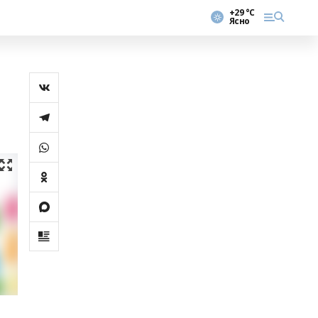
+29 °С
Ясно