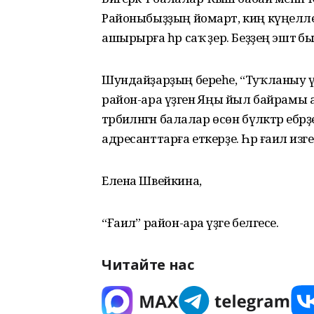
Районыбыҙҙың йомарт, киң күңелл
ашырырға һәр саҡ әҙер. Беҙҙең эштә 
Шундайҙарҙың береһе, “Туҡланыу үҙ
район-ара үҙәгенә Яңы йыл байрамы ал
тәрбиәләнгән балалар өсөн бүләктәр ебәрҙе
адресанттарға еткерҙе. Һәр ғаилә изге 
Елена Швейкина,
“Ғаилә” район-ара үҙәге белгесе.
Читайте нас