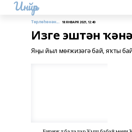
Инйәр
Төрлөһөнән...
18 ЯНВАРЯ 2021, 12:40
Изге эштән ҡәнә
Яңы йыл мөғжизәгә бай, яҡты байр
Бигерәк тә балалар Ҡыш бабай менән Ҡа