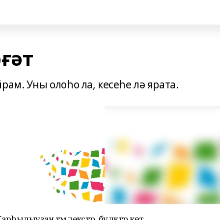
ғәт
ам. Уны олоһо ла, кесеһе лә ярата.
рһылыуҙан тәмлекәстәр, бүләктәр көтә.