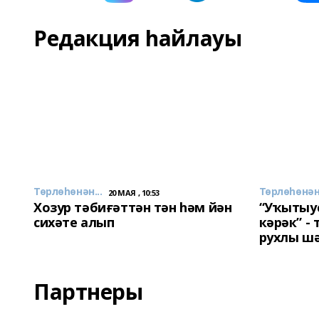
Редакция һайлауы
Төрлөһөнән...
Төрлөһөнән.
20 МАЯ , 10:53
Хозур тәбиғәттән тән һәм йән
“Уҡытыу
сихәте алып
кәрәк” -
рухлы ш
Партнеры