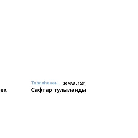
Төрлөһөнән...
20 МАЯ , 10:31
лек
Сафтар тулыланды