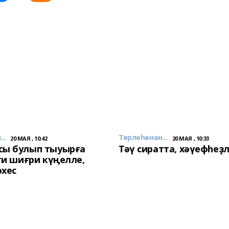
..
Төрлөһөнән...
20 МАЯ , 10:42
20 МАЯ , 10:33
сы булып тыуырға
Тәү сиратта, хәүефһеҙ
 ти шиғри күңелле,
әхес