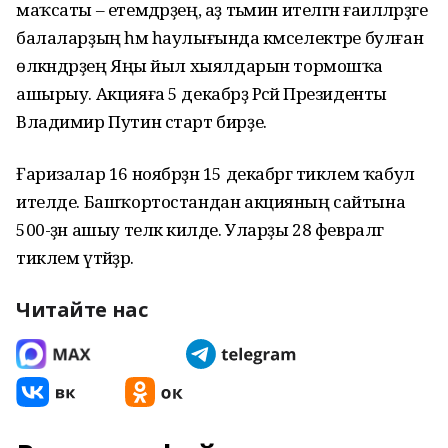
маҡсаты – етемдәрҙең, аҙ тәьмин ителгән ғаиләләрҙәге
балаларҙың һәм һаулығында кәмселектәре булған
өлкәндәрҙең Яңы йыл хыялдарын тормошҡа
ашырыу. Акцияға 5 декабрҙә Рәсәй Президенты
Владимир Путин старт бирҙе.
Ғаризалар 16 ноябрҙән 15 декабргә тиклем ҡабул
ителде. Башҡортостандан акцияның сайтына
500-ҙән ашыу теләк килде. Уларҙы 28 февралгә
тиклем үтәйҙәр.
Читайте нас