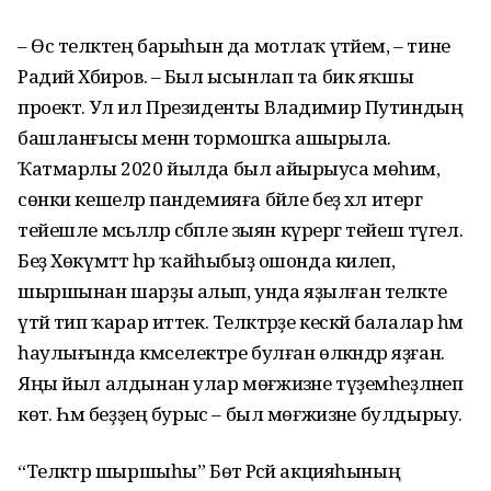
– Өс теләктең барыһын да мотлаҡ үтәйем, – тине
Радий Хәбиров. – Был ысынлап та бик яҡшы
проект. Ул ил Президенты Владимир Путиндың
башланғысы менән тормошҡа ашырыла.
Ҡатмарлы 2020 йылда был айырыуса мөһим,
сөнки кешеләр пандемияға бәйле беҙ хәл итергә
тейешле мәсьәләләр сәбәпле зыян күрергә тейеш түгел.
Беҙ Хөкүмәттә һәр ҡайһыбыҙ ошонда килеп,
шыршынан шарҙы алып, унда яҙылған теләкте
үтәй тип ҡарар иттек. Теләктәрҙе кескәй балалар һәм
һаулығында кәмселектәре булған өлкәндәр яҙған.
Яңы йыл алдынан улар мөғжизәне түҙемһеҙләнеп
көтә. Һәм беҙҙең бурыс – был мөғжизәне булдырыу.
“Теләктәр шыршыһы” Бөтә Рәсәй акцияһының