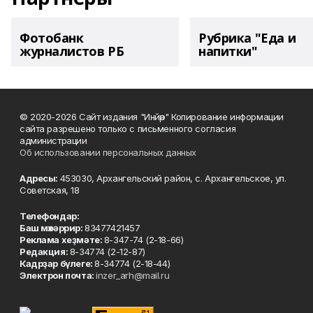
Фотобанк
Рубрика "Еда и
журналистов РБ
напитки"
© 2020-2026 Сайт издания "Инйәр" Копирование информации
сайта разрешено только с письменного согласия
администрации
Об использовании персональных данных
Адресы:
453030, Архангельский район, с. Архангельское, ул.
Советская, 18
Телефондар:
Баш мөхәррир:
83477421457
Реклама хеҙмәте:
8-347-74 (2-18-66)
Редакция:
8-34774 (2-12-87)
Кадрҙар бүлеге:
8-34774 (2-18-44)
Электрон почта:
inzer_arh@mail.ru