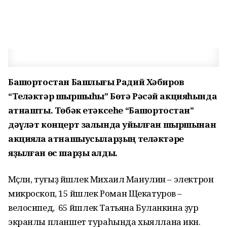
Башҡортостан Башлығы Радий Хәбиров
“Теләктәр шыршыһы” Бөтә Рәсәй акцияһында
ҡатнашты. Төбәк етәксеһе “Башҡортостан”
дәүләт концерт залында ҡуйылған шыршынан
акцияла ҡатнашыусыларҙың теләктәре
яҙылған өс шарҙы алды.
Мәҫәлән, туғыҙ йәшлек Михаил Манулин – электрон
микроскоп, 15 йәшлек Роман Щекатуров –
велосипед, ә 65 йәшлек Татьяна Буланкина ҙур
экранлы планшет тураһында хыяллана икән.