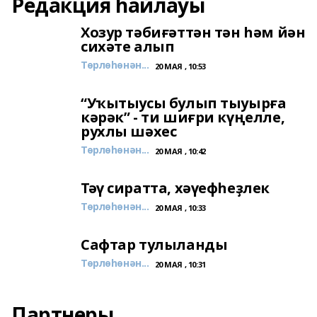
Редакция һайлауы
Хозур тәбиғәттән тән һәм йән
сихәте алып
Төрлөһөнән...
20 МАЯ , 10:53
“Уҡытыусы булып тыуырға
кәрәк” - ти шиғри күңелле,
рухлы шәхес
Төрлөһөнән...
20 МАЯ , 10:42
Тәү сиратта, хәүефһеҙлек
Төрлөһөнән...
20 МАЯ , 10:33
Сафтар тулыланды
Төрлөһөнән...
20 МАЯ , 10:31
Партнеры