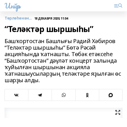
Инйәр
Төрлөһөнән...
18 ДЕКАБРЯ 2020, 11:04
“Теләктәр шыршыһы”
Башҡортостан Башлығы Радий Хәбиров
“Теләктәр шыршыһы” Бөтә Рәсәй
акцияһында ҡатнашты. Төбәк етәксеһе
“Башҡортостан” дәүләт концерт залында
ҡуйылған шыршынан акцияла
ҡатнашыусыларҙың теләктәре яҙылған өс
шарҙы алды.