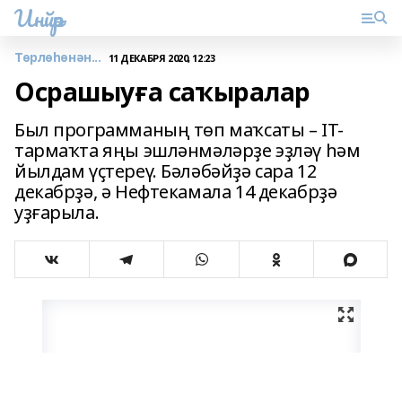
Инйәр
Төрлөһөнән...
11 ДЕКАБРЯ 2020, 12:23
Осрашыуға саҡыралар
Был программаның төп маҡсаты – IT-
тармаҡта яңы эшләнмәләрҙе эҙләү һәм
йылдам үҫтереү. Бәләбәйҙә сара 12
декабрҙә, ә Нефтекамала 14 декабрҙә
уҙғарыла.