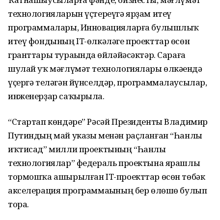
технологияларын үҫтереүгә ярҙам итеү
программалары, Инновацияларға булышлыҡ
итеү фондының IT-өлкәләге проекттар өсөн
гранттары тураһында һөйләйәсәктәр. Сараға
шулай уҡ мәғлүмәт технологиялары өлкәһендә
үҫергә теләгән йүнселдәр, программалаусылар,
инженерҙар саҡырыла.
“Стартап көндәре” Рәсәй Президенты Владимир
Путиндың май указы менән раҫланған “Һанлы
иҡтисад” милли проектының “Һанлы
технологиялар” федераль проектына ярашлы
тормошҡа ашырылған IT-проекттар өсөн төбәк
акселерация программаһының бер өлөшө булып
тора.