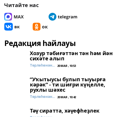
Читайте нас
Редакция һайлауы
Хозур тәбиғәттән тән һәм йән
сихәте алып
Төрлөһөнән...
20 МАЯ , 10:53
“Уҡытыусы булып тыуырға
кәрәк” - ти шиғри күңелле,
рухлы шәхес
Төрлөһөнән...
20 МАЯ , 10:42
Тәү сиратта, хәүефһеҙлек