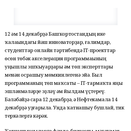
12 һәм 14 декабрҙә Башҡортостандың ике
ҡалаһындағы йәш инноваторҙар, ғалимдар,
студенттар онлайн тәртибендә IT-проекттар
өсөн төбәк акселерация программаһының
уңышлы эшҡыуарҙары һәм төп эксперттары
менән осрашыу мөмкинлегенә эйә. Был
программаның төп маҡсаты – IT-тармаҡта яңы
эшләнмәләрҙе эҙләү һәм йылдам үҫтереү.
Бәләбәйҙә сара 12 декабрҙә, ә Нефтекамала 14
декабрҙә уҙғарыла. Унда ҡатнашыу бушлай, тик
теркәлергә кәрәк.
Ҡатнашыусыларға фәнде, бизнесты, мәғлүмәт