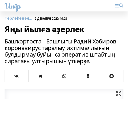
Инйәр
Төрлөһөнән...
2 ДЕКАБРЯ 2020, 19:28
Яңы йылға әҙерлек
Башҡортостан Башлығы Радий Хәбиров
коронавирус таралыу ихтималлығын
булдырмау буйынса оператив штабтың
сиратағы ултырышын үткәрҙе.