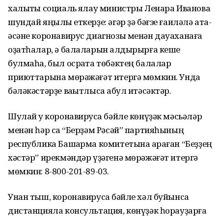
халыҡты социаль яҡлау министры Ленара Иванова
шундай яңылыҡ еткерҙе: әгәр ҙә бәғзе ғаиләлә ата-
әсәне коронавирус диагнозы менән дауаханаға
оҙатһалар, ә балаларын ҡалдырырға кеше
булмаһа, был осраҡта төбәктең балалар
приюттарына мөрәжәғәт итергә мөмкин. Унда
бәләкәстәрҙе ваҡытлыса ҡабул итәсәктәр.
Шулай уҡ коронавирусҡа бәйле көнүҙәк мәсьәләр
менән һәр саҡ “Берҙәм Рәсәй” партияһының
республика Башҡарма комитетына ҡараған “Беҙҙең
хәстәр” ирекмәндәр үҙәгенә мөрәжәғәт итергә
мөмкин: 8-800-201-89-03.
Унан тыш, коронавирусҡа бәйле хәл буйынса
дистанцияла консультация, көнүҙәк һорауҙарға