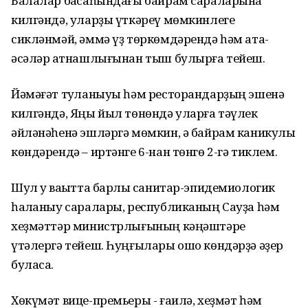
Балалар баҡсаһындағы байрам сараларына
килгәндә, уларҙы үткәреү мөмкинлеге
сикләнмәй, әммә үҙ төркөмдәрендә һәм ата-
әсәләр ҡатнашлығынан тыш булырға тейеш.
Йәмәғәт туҡланыуы һәм ресторандарҙың эшенә
килгәндә, Яңы йыл төнөндә уларға тәүлек
әйләнәһенә эшләргә мөмкин, ә байрам каникулы
көндәрендә – иртәнге 6-нан төнгө 2-гә тиклем.
Шул уҡ ваҡытта барлыҡ санитар-эпидемиологик
һаҡланыу саралары, республиканың Сауҙа һәм
хеҙмәттәр министрлығының кәңәштәре
үтәлергә тейеш. Һуңғылары ошо көндәрҙә әҙер
буласаҡ.
Хөкүмәт вице-премьеры - ғаилә, хеҙмәт һәм