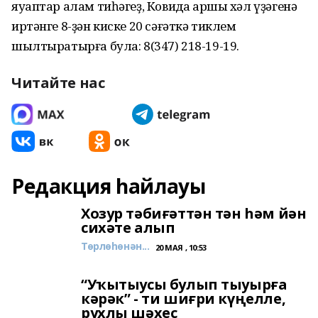
яуаптар алам тиһәгеҙ, Ковидҡа ҡаршы хәл үҙәгенә
иртәнге 8-ҙән киске 20 сәғәткә тиклем
шылтыратырға була: 8(347) 218-19-19.
Читайте нас
Редакция һайлауы
Хозур тәбиғәттән тән һәм йән
сихәте алып
Төрлөһөнән...
20 МАЯ , 10:53
“Уҡытыусы булып тыуырға
кәрәк” - ти шиғри күңелле,
рухлы шәхес