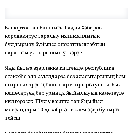
Башҡортостан Башлығы Радий Хәбиров
коронавирус таралыу ихтималлығын
булдырмау буйынса оператив штабтың
сиратағы ултырышын үткәрҙе.
Яңы йылға әҙерлеккә килгәндә, республика
етәксеһе ҡала-ауылдарҙа боҙ ҡаласыҡтарының һәм
шыршыларҙың һанын арттырырға ҡушты. Был
кешеләрҙең бер урында йыйылыуын кәметеүгә
килтерәсәк. Шул уҡ ваҡытта төп Яңы йыл
майҙандары 10 декабргә тиклем әҙер булырға
тейеш.